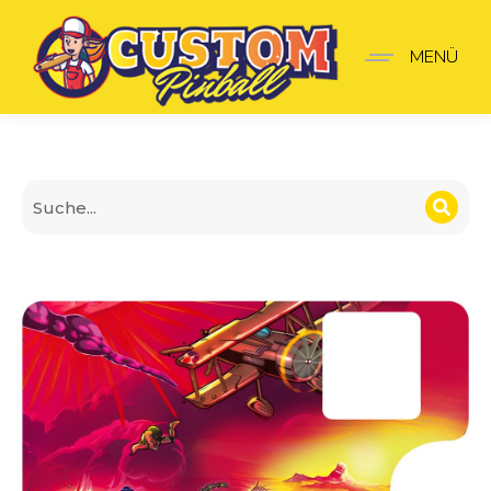
Komplette Türblende K
MENÜ