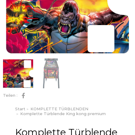
Teilen :
Start
KOMPLETTE TÜRBLENDEN
Sie befinden sich hier:
Komplette Türblende King kong premium
Komplette Türblende