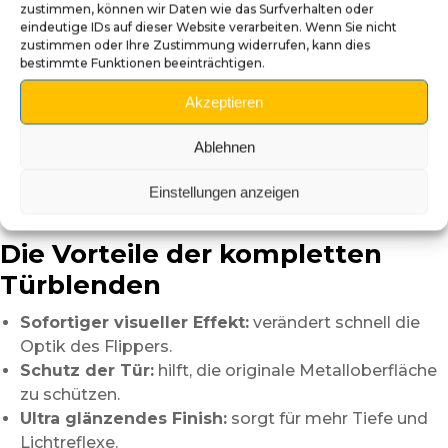
zustimmen, können wir Daten wie das Surfverhalten oder
die Metalloberfläche kurz zu reinigen,
eindeutige IDs auf dieser Website verarbeiten. Wenn Sie nicht
um Staub oder Fettspuren zu entfernen.
zustimmen oder Ihre Zustimmung widerrufen, kann dies
Dieser Schritt verbessert die magnetische Haftung
bestimmte Funktionen beeinträchtigen.
und garantiert ein noch saubereres Finish.
Akzeptieren
Dank ihres magnetischen Designs können die Platten
problemlos entfernt oder ausgetauscht werden.
Ablehnen
So können Sie das Design jederzeit
an Ihre Wünsche, Ihre Sammlung oder das Thema Ihrer
Einstellungen anzeigen
Gameroom anpassen.
Die Vorteile der kompletten
Türblenden
Sofortiger visueller Effekt:
verändert schnell die
Optik des Flippers.
Schutz der Tür:
hilft, die originale Metalloberfläche
zu schützen.
Ultra glänzendes Finish:
sorgt für mehr Tiefe und
Lichtreflexe.