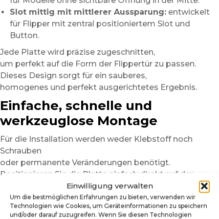
für Modelle ohne sichtbare Öffnung in der Mitte.
Slot mittig mit mittlerer Aussparung:
entwickelt
für Flipper mit zentral positioniertem Slot und
Button.
Jede Platte wird präzise zugeschnitten,
um perfekt auf die Form der Flippertür zu passen.
Dieses Design sorgt für ein sauberes,
homogenes und perfekt ausgerichtetes Ergebnis.
Einfache, schnelle und
werkzeuglose Montage
Für die Installation werden weder Klebstoff noch
Schrauben
oder permanente Veränderungen benötigt.
Positionieren Sie die Platte einfach direkt auf der
Einwilligung verwalten
Metalltür.
Der Magnetträger sorgt sofort für sicheren Halt.
Um die bestmöglichen Erfahrungen zu bieten, verwenden wir
Technologien wie Cookies, um Geräteinformationen zu speichern
Vor der Montage empfehlen wir,
und/oder darauf zuzugreifen. Wenn Sie diesen Technologien