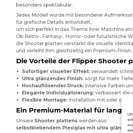
besonders spektakulär.
Jedes Modell wurde mit besonderer Aufmerksa
für grafische Details entwickelt,
um sich perfekt in das Thema Ihrer Maschine ein
Ob Retro-, Fantasy-, Horror- oder futuristische W
die Shooter platten verstärkt die visuelle Identit
und verleiht ihm gleichzeitig ein Premium-Finish.
Die Vorteile der Flipper Shooter p
Sofortiger visueller Effekt:
verwandelt schnel
Ultra glänzendes Finish:
sorgt für mehr Tiefe
Hochauflösender Druck:
intensive Farben und
Elegante Individualisierung:
verbessert die v
Flexible Montage:
Installation mit oder ohn
Ein Premium-Material für lange H
Um
wi
Unsere
Shooter plattens
werden aus
zu
selbstklebendem Plexiglas mit ultra glänzen
wie