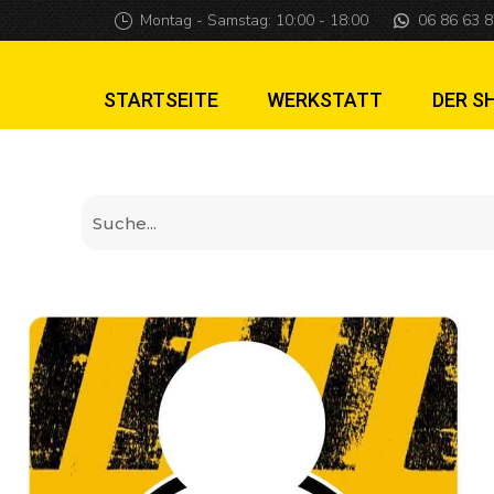
Jurassic park Bes
Montag - Samstag: 10:00 - 18:00
06 86 63 8
STARTSEITE
WERKSTATT
DER S