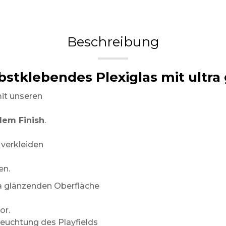
Beschreibung
lbstklebendes Plexiglas mit ultr
mit unseren
dem Finish
.
 verkleiden
en.
a glänzenden Oberfläche
or.
eleuchtung des Playfields