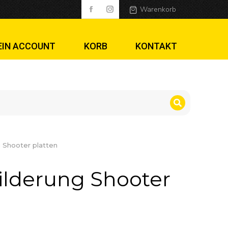
r platten
Warenkorb
EIN ACCOUNT
KORB
KONTAKT
g Shooter platten
ilderung Shooter