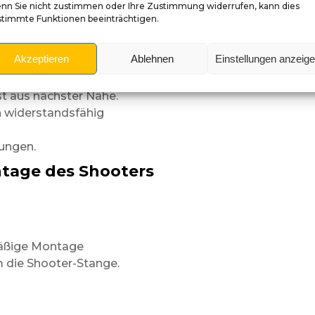
Optik
nn Sie nicht zustimmen oder Ihre Zustimmung widerrufen, kann dies
stimmte Funktionen beeinträchtigen.
esser aus
Akzeptieren
Ablehnen
Einstellungen anzeig
t aus nächster Nähe.
n widerstandsfähig
ungen.
tage des Shooters
mäßige Montage
m die Shooter-Stange.