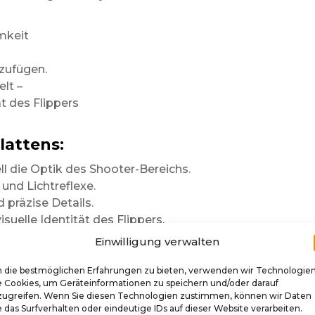
mkeit
zufügen.
elt –
ät des Flippers
lattens:
l die Optik des Shooter-Bereichs.
 und Lichtreflexe.
 präzise Details.
isuelle Identität des Flippers.
e Demontage des Shooters möglich.
Einwilligung verwalten
altbarkeit
 die bestmöglichen Erfahrungen zu bieten, verwenden wir Technologie
e Cookies, um Geräteinformationen zu speichern und/oder darauf
zugreifen. Wenn Sie diesen Technologien zustimmen, können wir Daten
dem Finish
gefertigt.
 das Surfverhalten oder eindeutige IDs auf dieser Website verarbeiten.