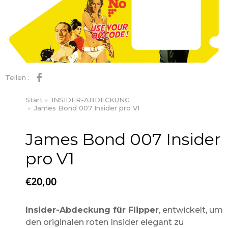
Teilen :
Start
INSIDER-ABDECKUNG
Sie befinden sich hier:
James Bond 007 Insider pro V1
James Bond 007 Insider
pro V1
€
20,00
Insider-Abdeckung für Flipper
, entwickelt, um
den originalen roten Insider elegant zu