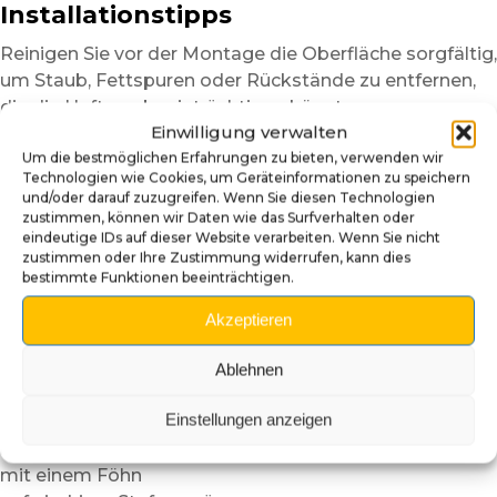
Installationstipps
Reinigen Sie vor der Montage die Oberfläche sorgfältig,
um Staub, Fettspuren oder Rückstände zu entfernen,
die die Haftung beeinträchtigen könnten.
Einwilligung verwalten
Eine saubere Oberfläche sorgt für ein gleichmäßigeres
Um die bestmöglichen Erfahrungen zu bieten, verwenden wir
und langlebigeres Ergebnis.
Technologien wie Cookies, um Geräteinformationen zu speichern
Positionieren Sie die Insider-Abdeckung zunächst
und/oder darauf zuzugreifen. Wenn Sie diesen Technologien
zustimmen, können wir Daten wie das Surfverhalten oder
trocken,
eindeutige IDs auf dieser Website verarbeiten. Wenn Sie nicht
um die Ausrichtung zu überprüfen.
zustimmen oder Ihre Zustimmung widerrufen, kann dies
Dank der halbsteifen Struktur lässt sich das
bestimmte Funktionen beeinträchtigen.
selbstklebende Plexiglas
Akzeptieren
einfacher handhaben als herkömmliche Klebefolie.
Für eine noch einfachere Montage empfehlen wir,
Ablehnen
in einem temperierten Raum zu arbeiten. Bei niedrigen
Einstellungen anzeigen
Temperaturen
können Sie die Oberfläche oder den Kleber vorsichtig
mit einem Föhn