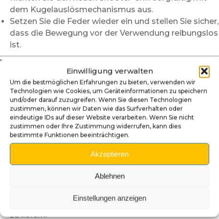
dem Kugelauslösmechanismus aus.
Setzen Sie die Feder wieder ein und stellen Sie sicher,
dass die Bewegung vor der Verwendung reibungslos
ist.
Warum unseren Iron Maiden
Einwilligung verwalten
Shooter-Griff wählen?
Um die bestmöglichen Erfahrungen zu bieten, verwenden wir
Technologien wie Cookies, um Geräteinformationen zu speichern
Eine Hommage an das legendäre Flipper-
und/oder darauf zuzugreifen. Wenn Sie diesen Technologien
Universum
: Dieser Shooter-Griff verkörpert die
zustimmen, können wir Daten wie das Surfverhalten oder
eindeutige IDs auf dieser Website verarbeiten. Wenn Sie nicht
gesamte Energie und den rebellischen Geist von
zustimmen oder Ihre Zustimmung widerrufen, kann dies
Eddie, treu der Ästhetik des Spiels.
bestimmte Funktionen beeinträchtigen.
Ein einzigartiges und imposantes Design
: Der
Akzeptieren
handgeschnitzte und handbemalte Kopf von Eddie
verleiht Ihrer Flippermaschine eine markante und
Ablehnen
unvergessliche Präsenz.
Handwerksqualität
: Sorgfältig entworfen und von
Einstellungen anzeigen
Hand bemalt, um ein außergewöhnliches Ergebnis
zu liefern.