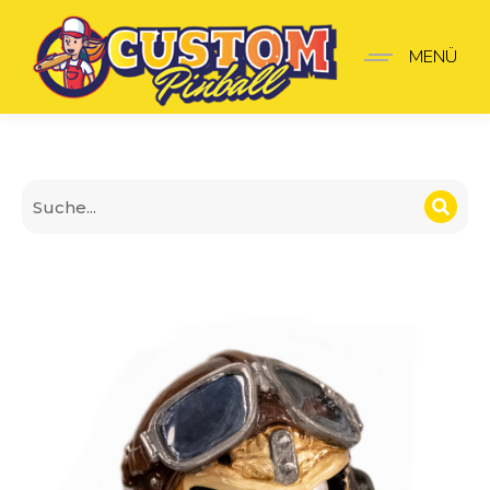
Iron Maiden Eddie Shoote
MENÜ