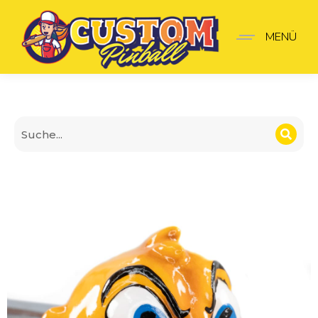
Gopher No Good Gofers S
MENÜ