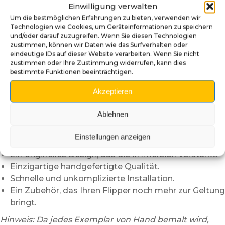
Einwilligung verwalten
🛠️ Technische Merkmale
Um die bestmöglichen Erfahrungen zu bieten, verwenden wir
Technologien wie Cookies, um Geräteinformationen zu speichern
Kompatibel mit
No Good Gofers
Flipper (Williams,
und/oder darauf zuzugreifen. Wenn Sie diesen Technologien
1997).
zustimmen, können wir Daten wie das Surfverhalten oder
Hochwertiger 3D-Druck.
eindeutige IDs auf dieser Website verarbeiten. Wenn Sie nicht
zustimmen oder Ihre Zustimmung widerrufen, kann dies
Handbemalte und lackierte Oberfläche.
bestimmte Funktionen beeinträchtigen.
Robuste Metallstange für eine sichere Installation im
Lieferumfang enthalten.
Akzeptieren
Langlebig mit Premium-Finish.
Ablehnen
🌟 Warum diesen No Good Gofers
Launcher wählen?
Einstellungen anzeigen
Ein originelles Design, das die Immersion verstärkt.
Einzigartige handgefertigte Qualität.
Schnelle und unkomplizierte Installation.
Ein Zubehör, das Ihren Flipper noch mehr zur Geltung
bringt.
Hinweis: Da jedes Exemplar von Hand bemalt wird,