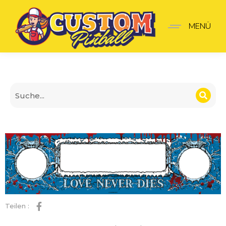
Dracula Panel V3
MENÜ
Teilen :