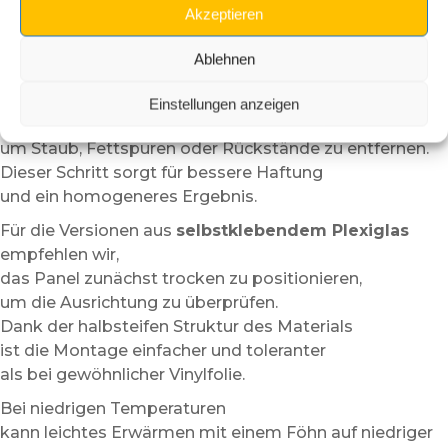
Elegante Individualisierung:
verstärkt die visuelle
Akzeptieren
Identität Ihrer Maschine.
Ablehnen
Einfache und saubere Installation
Vor der Installation empfehlen wir,
Einstellungen anzeigen
die Oberfläche sorgfältig zu reinigen,
um Staub, Fettspuren oder Rückstände zu entfernen.
Dieser Schritt sorgt für bessere Haftung
und ein homogeneres Ergebnis.
Für die Versionen aus
selbstklebendem Plexiglas
empfehlen wir,
das Panel zunächst trocken zu positionieren,
um die Ausrichtung zu überprüfen.
Dank der halbsteifen Struktur des Materials
ist die Montage einfacher und toleranter
als bei gewöhnlicher Vinylfolie.
Bei niedrigen Temperaturen
kann leichtes Erwärmen mit einem Föhn auf niedriger