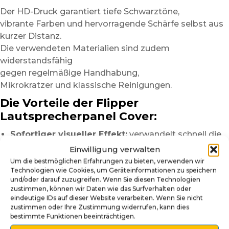
Der HD-Druck garantiert tiefe Schwarztöne,
vibrante Farben und hervorragende Schärfe selbst aus
kurzer Distanz.
Die verwendeten Materialien sind zudem
widerstandsfähig
gegen regelmäßige Handhabung,
Mikrokratzer und klassische Reinigungen.
Die Vorteile der Flipper
Lautsprecherpanel Cover:
Sofortiger visueller Effekt:
verwandelt schnell die
Optik der Backbox.
Einwilligung verwalten
Ultra glänzendes Finish:
sorgt für mehr Tiefe und
Um die bestmöglichen Erfahrungen zu bieten, verwenden wir
Lichtreflexe.
Technologien wie Cookies, um Geräteinformationen zu speichern
und/oder darauf zuzugreifen. Wenn Sie diesen Technologien
Kompatibel mit vielen Marken:
Ausschnitte
zustimmen, können wir Daten wie das Surfverhalten oder
passend für zahlreiche Flippermodelle.
eindeutige IDs auf dieser Website verarbeiten. Wenn Sie nicht
Einfache Montage:
schnelle Installation als
zustimmen oder Ihre Zustimmung widerrufen, kann dies
bestimmte Funktionen beeinträchtigen.
selbstklebende oder magnetische Version.