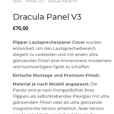
Start
PANEL DE
Dracula Panel V3
Sie befinden sich hier:
Dracula Panel V3
€
70,00
Flipper Lautsprecherpanel Cover
wurden
entwickelt, um den Lautsprecherbereich
elegant zu verkleiden und mit einem ultra
glänzenden Finish eine immersivere, modernere
und hochwertigere Optik zu schaffen.
Einfache Montage und Premium-Finish:
Material je nach Modell angepasst:
Die
Panels sind je nach Kompatibilität Ihres
Flippers als selbstklebendes Plexiglas mit ultra
glänzendem Finish oder als ultra glänzende
magnetische Version erhältlich. Jede Version