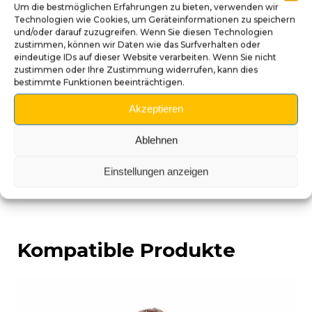
Ein lustiges und verrücktes Design, das dem Geist
Um die bestmöglichen Erfahrungen zu bieten, verwenden wir
des Flippers treu bleibt.
Technologien wie Cookies, um Geräteinformationen zu speichern
und/oder darauf zuzugreifen. Wenn Sie diesen Technologien
Handarbeit, die jedes Stück einzigartig macht.
zustimmen, können wir Daten wie das Surfverhalten oder
Eine Personalisierung, die sofort ins Auge fällt.
eindeutige IDs auf dieser Website verarbeiten. Wenn Sie nicht
zustimmen oder Ihre Zustimmung widerrufen, kann dies
Hinweis: Da jedes Modell handbemalt ist, können
bestimmte Funktionen beeinträchtigen.
leichte Farb- und Finishunterschiede auftreten,
wodurch Ihr Shooter-Griff noch einzigartiger wird.
Akzeptieren
Fügen Sie Ihrem Dr Dude Flipper mit diesem 3D
Ablehnen
Shooter-Griff Stil und Originalität hinzu!
Einstellungen anzeigen
Kompatible Produkte