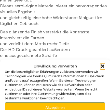
Finish
gefertigt.
Dieses semi-rigide Material bietet ein hervorragendes
visuelles Ergebnis
und gleichzeitig eine hohe Widerstandsfähigkeit im
täglichen Gebrauch.
Das glänzende Finish verstärkt die Kontraste,
intensiviert die Farben
und verleiht dem Motiv mehr Tiefe.
Der HD-Druck garantiert außerdem
eine ausgezeichnete Schärfe
und eine sehr gute Haltbarkeit im Laufe der Zeit.
Einwilligung verwalten
Die Sticker widerstehen regelmäßiger Handhabung,
Um die bestmöglichen Erfahrungen zu bieten, verwenden wir
leichten Reibungen
Technologien wie Cookies, um Geräteinformationen zu speichern
und/oder darauf zuzugreifen. Wenn Sie diesen Technologien
und intensiven Spielsitzungen,
zustimmen, können wir Daten wie das Surfverhalten oder
während sie ihr sauberes und leuchtendes
eindeutige IDs auf dieser Website verarbeiten. Wenn Sie nicht
Erscheinungsbild behalten.
zustimmen oder Ihre Zustimmung widerrufen, kann dies
bestimmte Funktionen beeinträchtigen.
Selbst nach mehreren „nur noch ein letztes Spiel“-
Runden,
Akzeptieren