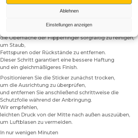
die irgendwie um 2 Uhr morgens enden.
Einfache und schnelle Installation
Ablehnen
Vor der Installation
Einstellungen anzeigen
empfehlen wir,
die Oberfläche der Flipperfinger sorgfältig zu reinigen,
um Staub,
Fettspuren oder Rückstände zu entfernen.
Dieser Schritt garantiert eine bessere Haftung
und ein gleichmäßigeres Finish.
Positionieren Sie die Sticker zunächst trocken,
um die Ausrichtung zu überprüfen,
und entfernen Sie anschließend schrittweise die
Schutzfolie während der Anbringung.
Wir empfehlen,
leichten Druck von der Mitte nach außen auszuüben,
um Luftblasen zu vermeiden.
In nur wenigen Minuten