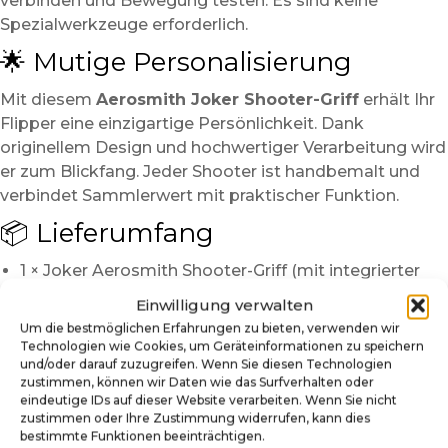
verbinden und Bewegung testen. Es sind keine
Spezialwerkzeuge erforderlich.
🌟 Mutige Personalisierung
Mit diesem
Aerosmith Joker Shooter-Griff
erhält Ihr
Flipper eine einzigartige Persönlichkeit. Dank
originellem Design und hochwertiger Verarbeitung wird
er zum Blickfang. Jeder Shooter ist handbemalt und
verbindet Sammlerwert mit praktischer Funktion.
📦 Lieferumfang
1 × Joker Aerosmith Shooter-Griff (mit integrierter
Metallstange)
Einwilligung verwalten
Verwandeln Sie Ihren Aerosmith Flipper in eine
Um die bestmöglichen Erfahrungen zu bieten, verwenden wir
Technologien wie Cookies, um Geräteinformationen zu speichern
spektakuläre Maschine mit diesem
und/oder darauf zuzugreifen. Wenn Sie diesen Technologien
handgefertigten Joker Shooter-Griff – garantiert
zustimmen, können wir Daten wie das Surfverhalten oder
ein Hingucker bei jeder Partie.
eindeutige IDs auf dieser Website verarbeiten. Wenn Sie nicht
zustimmen oder Ihre Zustimmung widerrufen, kann dies
bestimmte Funktionen beeinträchtigen.