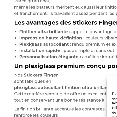
Parce qu’au final,
même les batteurs méritent eux aussi leur finition
et franchement, ils travaillent assez pendant les p
Les avantages des Stickers Finger
Finition ultra brillante :
apporte davantage de 
Impression haute définition :
couleurs vibrant
Plexiglass autocollant :
rendu premium et exce
Installation rapide :
pose simple et sans outil
Personnalisation élégante :
améliore immédia
Un plexiglass premium conçu po
Nos
Stickers Finger
sont fabriqués en
plexiglass autocollant finition ultra brillante
.
Cette matière semi-rigide offre un excellent rend
Pou
que
tout en conservant une bonne résistance à l’utili
fai
tel
La finition brillante accentue les contrastes,
de 
renforce les couleurs