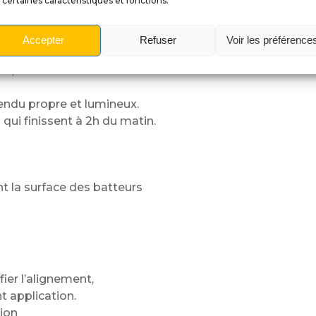
 certaines caractéristiques et fonctions.
Accepter
Refuser
Voir les préférence
dans le temps.
es,
rendu propre et lumineux.
qui finissent à 2h du matin.
la surface des batteurs
fier l’alignement,
t application.
ion