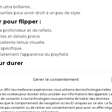
 ultra brillante…
arties pour avoir droit à un peu de style.
 pour flipper :
profondeur et de reflets.
es et détails précis.
llente tenue visuelle.
 spécifique.
tement l’apparence du playfield.
ur durer
Gérer le consentement
u visuel
r offrir les meilleures expériences, nous utilisons des technologies telles
 les cookies pour stocker et/ou accéder aux informations des appareils. L
sation quotidienne.
t de consentir à ces technologies nous permettra de traiter des données
les que le comportement de navigation ou les ID uniques sur ce site. Le fa
ne pas consentir ou de retirer son consentement peut avoir un effet néga