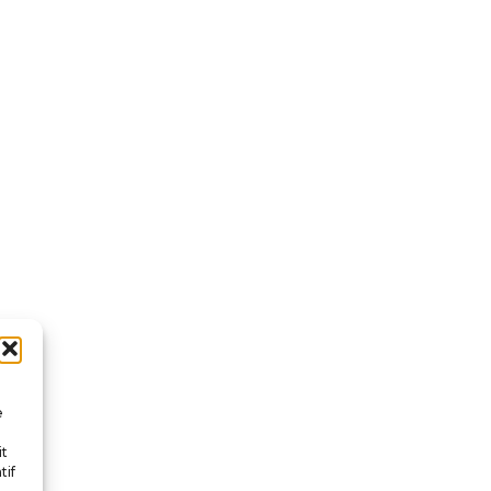
e
it
tif