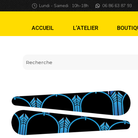
Stickers finger T
Lundi - Samedi : 10h-18h
06 86 63 87 93
ACCUEIL
L’ATELIER
BOUTIQ