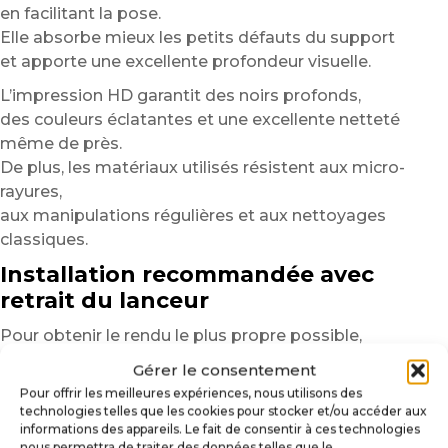
en facilitant la pose.
Elle absorbe mieux les petits défauts du support
et apporte une excellente profondeur visuelle.
L’impression HD garantit des noirs profonds,
des couleurs éclatantes et une excellente netteté
même de près.
De plus, les matériaux utilisés résistent aux micro-
rayures,
aux manipulations régulières et aux nettoyages
classiques.
Installation recommandée avec
retrait du lanceur
Pour obtenir le rendu le plus propre possible,
nous recommandons de retirer le lanceur avant
Gérer le consentement
installation.
Pour offrir les meilleures expériences, nous utilisons des
Cette méthode permet une pose parfaitement
technologies telles que les cookies pour stocker et/ou accéder aux
informations des appareils. Le fait de consentir à ces technologies
uniforme
nous permettra de traiter des données telles que le