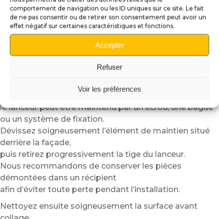
avec une finition totalement intégrée autour de la tige
comportement de navigation ou les ID uniques sur ce site. Le fait
du lanceur.
de ne pas consentir ou de retirer son consentement peut avoir un
effet négatif sur certaines caractéristiques et fonctions.
Commencez par ouvrir la porte du flipper.
Retirez ensuite la
lockbar
,
Accepter
puis faites coulisser délicatement la vitre du playfield
afin d’accéder facilement
Refuser
à la zone du lanceur depuis l’intérieur de la machine.
Voir les préférences
Selon le modèle de flipper,
le lanceur peut être maintenu par un écrou, une bague
ou un système de fixation.
Dévissez soigneusement l’élément de maintien situé
derrière la façade,
puis retirez progressivement la tige du lanceur.
Nous recommandons de conserver les pièces
démontées dans un récipient
afin d’éviter toute perte pendant l’installation.
Nettoyez ensuite soigneusement la surface avant
collage