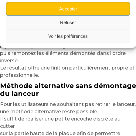
afin d’éliminer poussières, traces grasses ou résidus.
Accepter
Positionnez la plaque à sec afin de vérifier l’alignement,
puis retirez progressivement le liner adhésif
Refuser
en appliquant la plaque du centre vers les extrémités.
Voir les préférences
Une fois la plaque correctement installée,
replacez simplement la tige du lanceur,
puis remontez les éléments démontés dans l’ordre
inverse.
Le résultat offre une finition particulièrement propre et
professionnelle.
Méthode alternative sans démontage
du lanceur
Pour les utilisateurs ne souhaitant pas retirer le lanceur,
une méthode alternative reste possible.
Il suffit de réaliser une petite encoche discrète au
cutter
sur la partie haute de la plaque afin de permettre