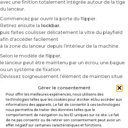
avec une finition totalement intégrée autour de la tige
du lanceur.
Commencez par ouvrir la porte du flipper.
Retirez ensuite la
lockbar
,
puis faites coulisser délicatement la vitre du playfield
afin d’accéder facilement
à la zone du lanceur depuis l’intérieur de la machine.
Selon le modèle de flipper,
le lanceur peut être maintenu par un écrou, une bague
ou un système de fixation.
Dévissez soigneusement l’élément de maintien situé
derrière la façade,
Gérer le consentement
puis retirez progressivement la tige du lanceur.
Pour offrir les meilleures expériences, nous utilisons des
Nous recommandons de conserver les pièces
technologies telles que les cookies pour stocker et/ou accéder aux
démontées dans un récipient
informations des appareils. Le fait de consentir à ces technologies
nous permettra de traiter des données telles que le
afin d’éviter toute perte pendant l’installation.
comportement de navigation ou les ID uniques sur ce site. Le fait
Nettoyez ensuite soigneusement la surface avant
de ne pas consentir ou de retirer son consentement peut avoir un
effet négatif sur certaines caractéristiques et fonctions.
collage