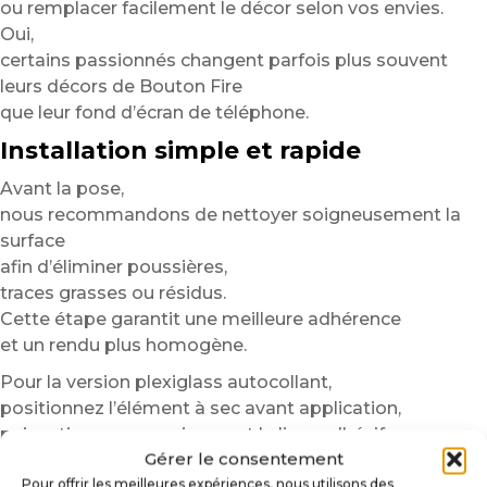
ou remplacer facilement le décor selon vos envies.
Oui,
certains passionnés changent parfois plus souvent
leurs décors de Bouton Fire
que leur fond d’écran de téléphone.
Installation simple et rapide
Avant la pose,
nous recommandons de nettoyer soigneusement la
surface
afin d’éliminer poussières,
traces grasses ou résidus.
Cette étape garantit une meilleure adhérence
et un rendu plus homogène.
Pour la version plexiglass autocollant,
positionnez l’élément à sec avant application,
puis retirez progressivement le liner adhésif.
Gérer le consentement
Une légère pression du centre vers les bords permet
Pour offrir les meilleures expériences, nous utilisons des
d’obtenir une finition propre et sans bulle.