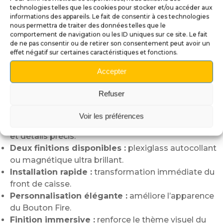
technologies telles que les cookies pour stocker et/ou accéder aux
Pour la version magnétique,
informations des appareils. Le fait de consentir à ces technologies
nous permettra de traiter des données telles que le
il suffit simplement de positionner le décor autour du
comportement de navigation ou les ID uniques sur ce site. Le fait
Bouton Fire.
de ne pas consentir ou de retirer son consentement peut avoir un
L’installation prend littéralement quelques secondes.
effet négatif sur certaines caractéristiques et fonctions.
Même le temps de chargement d’un mode multibille
Accepter
est parfois plus long.
Les avantages des décors Bouton
Refuser
Fire :
Voir les préférences
Impression haute définition :
couleurs éclatantes
et détails précis.
Deux finitions disponibles :
plexiglass autocollant
ou magnétique ultra brillant.
Installation rapide :
transformation immédiate du
front de caisse.
Personnalisation élégante :
améliore l’apparence
du Bouton Fire.
Finition immersive :
renforce le thème visuel du