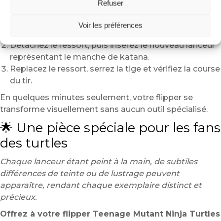
Refuser
Le montage s’effectue en quelques étapes faciles :
Ouvrez l’accès au lanceur du flipper et retirez l’ancien
Voir les préférences
lanceur.
Détachez le ressort, puis insérez le nouveau lanceur
représentant le manche de katana.
Replacez le ressort, serrez la tige et vérifiez la course
du tir.
En quelques minutes seulement, votre flipper se
transforme visuellement sans aucun outil spécialisé.
🌟 Une pièce spéciale pour les fans
des turtles
Chaque lanceur étant peint à la main, de subtiles
différences de teinte ou de lustrage peuvent
apparaître, rendant chaque exemplaire distinct et
précieux.
Offrez à votre flipper Teenage Mutant Ninja Turtles