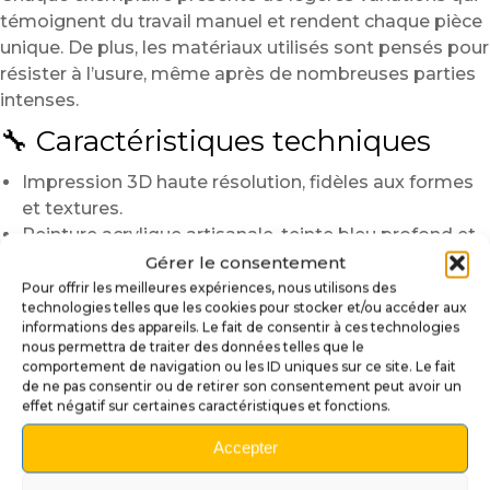
témoignent du travail manuel et rendent chaque pièce
unique. De plus, les matériaux utilisés sont pensés pour
résister à l’usure, même après de nombreuses parties
intenses.
🔧 Caractéristiques techniques
Impression 3D haute résolution, fidèles aux formes
et textures.
Peinture acrylique artisanale, teinte bleu profond et
contraste précis.
Gérer le consentement
Vernis protecteur pour brillance durable et
Pour offrir les meilleures expériences, nous utilisons des
technologies telles que les cookies pour stocker et/ou accéder aux
protection contre les chocs légers.
informations des appareils. Le fait de consentir à ces technologies
Tige métallique intégrée pour une fixation solide.
nous permettra de traiter des données telles que le
Compatibilité : flipper Teenage Mutant Ninja Turtles
comportement de navigation ou les ID uniques sur ce site. Le fait
de ne pas consentir ou de retirer son consentement peut avoir un
(modèles standards) et machines à lanceur
effet négatif sur certaines caractéristiques et fonctions.
classique.
Accepter
🛠️ Installation simple et rapide