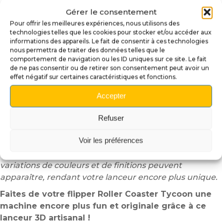
Gérer le consentement
Ainsi, la personnalisation de votre flipper est
Pour offrir les meilleures expériences, nous utilisons des
immédiate et accessible à tous.
technologies telles que les cookies pour stocker et/ou accéder aux
informations des appareils. Le fait de consentir à ces technologies
📦 Caractéristiques :
nous permettra de traiter des données telles que le
comportement de navigation ou les ID uniques sur ce site. Le fait
Design unique : Panda et rhinocéros en wagon jaune.
de ne pas consentir ou de retirer son consentement peut avoir un
Impression 3D haute précision.
effet négatif sur certaines caractéristiques et fonctions.
Peinture artisanale et vernis brillant pour une
Accepter
durabilité optimale.
Compatibilité : Flipper Roller Coaster Tycoon (Stern).
Refuser
Fixation : Tige métallique intégrée pour une
installation fiable.
Voir les préférences
Note : Chaque pièce étant peinte à la main, de légères
variations de couleurs et de finitions peuvent
apparaître, rendant votre lanceur encore plus unique.
Faites de votre flipper Roller Coaster Tycoon une
machine encore plus fun et originale grâce à ce
lanceur 3D artisanal !