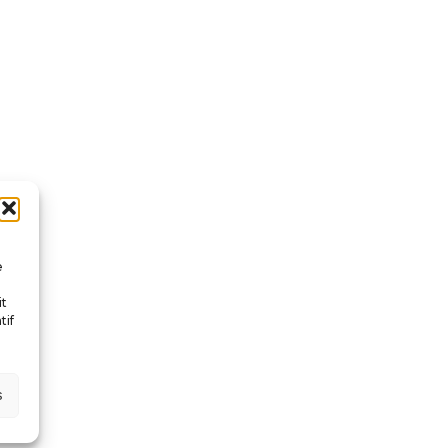
e
it
tif
s