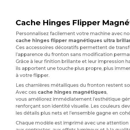
Cache Hinges Flipper Magnéti
Personnalisez facilement votre machine avec no
cache hinges flipper magnétiques ultra brilla
Ces accessoires décoratifs permettent de tran
l’apparence du fronton sans modification perman
Grâce à leur finition brillante et leur impression h
ils apportent une touche plus propre, plus immer
à votre flipper.
Les charnières métalliques du fronton restent sou
Avec ces
cache hinges magnétiques
,
vous améliorez immédiatement l’esthétique géné
renforçant son identité visuelle. Les couleurs de
les détails plus nets et l’ensemble gagne en coh
Chaque modèle est imprimé avec une attention p
aux contrastes, aux effets lumineux et à la qualit