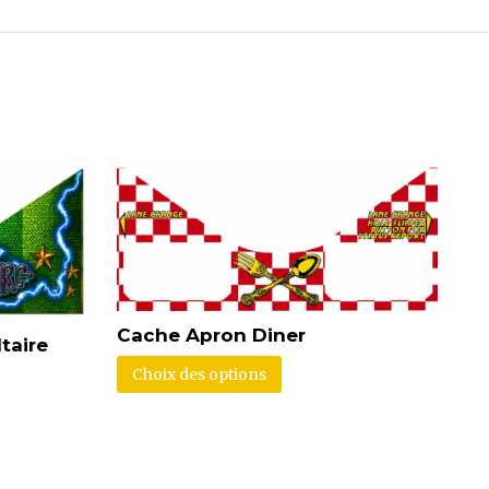
Cache Apron Diner
taire
Choix des options