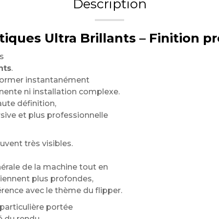
Description
ques Ultra Brillants – Finition 
s
nts
.
sformer instantanément
ente ni installation complexe.
aute définition,
sive et plus professionnelle
vent très visibles.
rale de la machine tout en
viennent plus profondes,
érence avec le thème du flipper.
articulière portée
é du rendu.