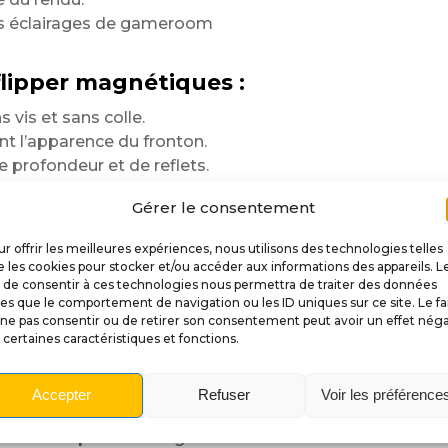
les éclairages de gameroom
lipper magnétiques :
 vis et sans colle.
t l’apparence du fronton.
profondeur et de reflets.
etrait facile à tout moment.
Gérer le consentement
ment le style du flipper.
r
r offrir les meilleures expériences, nous utilisons des technologies telles
 les cookies pour stocker et/ou accéder aux informations des appareils. L
des matériaux
t de consentir à ces technologies nous permettra de traiter des données
les que le comportement de navigation ou les ID uniques sur ce site. Le fa
obtenir une excellente tenue
ne pas consentir ou de retirer son consentement peut avoir un effet néga
ticulièrement en valeur
 certaines caractéristiques et fonctions.
is avec des noirs profonds,
Accepter
Refuser
Voir les préférence
, aux manipulations régulières