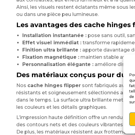
Ainsi, les visuels restent éclatants même sous 
ou dans une pièce peu lumineuse.
Les avantages des cache hinges f
Installation instantanée :
pose sans outil, sans
Effet visuel immédiat :
transforme rapidemen
Finition ultra brillante :
apporte davantage de 
Fixation magnétique :
maintien stable avec r
Personnalisation élégante :
améliore discrète
Des matériaux conçus pour dure
Pou
que
Nos
cache hinges flipper
sont fabriqués avec 
fai
tel
résistants et soigneusement sélectionnés afin d’
de 
dans le temps. La surface ultra brillante met par
sur
les couleurs et les détails graphiques.
L’impression haute définition offre un rendu préc
des contours nets et des couleurs vibrantes.
De plus, les matériaux résistent aux frottements