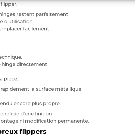
flipper.
hinges restent parfaitement
 d’utilisation.
 remplacer facilement
echnique.
e hinge directement
a pièce.
rapidement la surface métallique
rendu encore plus propre.
néficie d’une finition
montage ni modification permanente.
reux flippers