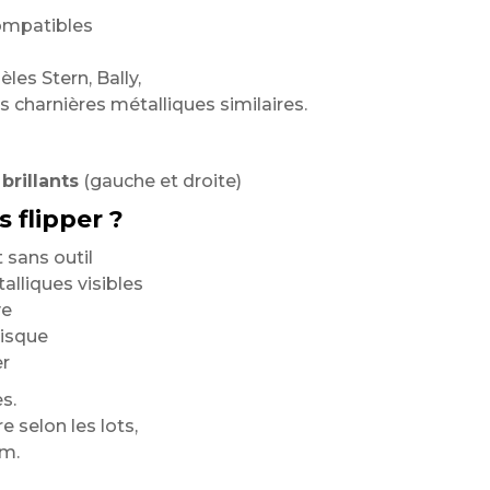
ompatibles
es Stern, Bally,
es charnières métalliques similaires.
brillants
(gauche et droite)
 flipper ?
 sans outil
lliques visibles
ve
risque
er
s.
 selon les lots,
om.