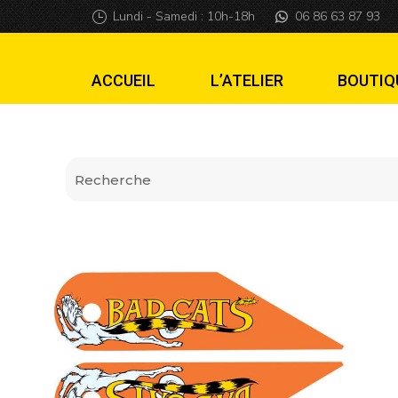
Cache Hinges Bad
Lundi - Samedi : 10h-18h
06 86 63 87 93
ACCUEIL
L’ATELIER
BOUTIQ