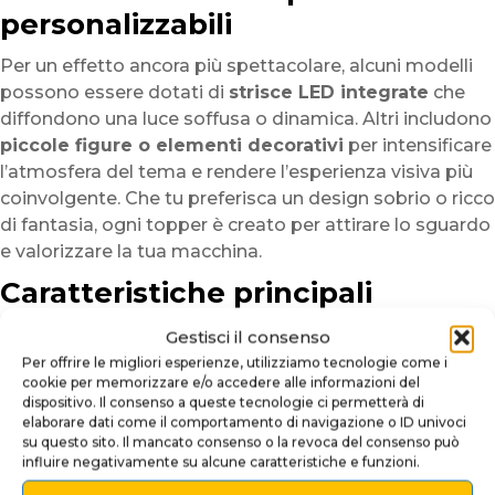
personalizzabili
Per un effetto ancora più spettacolare, alcuni modelli
possono essere dotati di
strisce LED integrate
che
diffondono una luce soffusa o dinamica. Altri includono
piccole figure o elementi decorativi
per intensificare
l’atmosfera del tema e rendere l’esperienza visiva più
coinvolgente. Che tu preferisca un design sobrio o ricco
di fantasia, ogni topper è creato per attirare lo sguardo
e valorizzare la tua macchina.
Caratteristiche principali
Materiali di qualità:
Plexiglass da 3 a 5 mm,
Gestisci il consenso
resistente e duraturo.
Per offrire le migliori esperienze, utilizziamo tecnologie come i
cookie per memorizzare e/o accedere alle informazioni del
Finitura lucida:
Superficie levigata per una
dispositivo. Il consenso a queste tecnologie ci permetterà di
brillantezza elegante e professionale.
elaborare dati come il comportamento di navigazione o ID univoci
Design su misura:
Colori intensi e grafica precisa
su questo sito. Il mancato consenso o la revoca del consenso può
influire negativamente su alcune caratteristiche e funzioni.
per ogni tema.
Installazione semplice:
Si posiziona facilmente