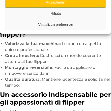
Akzeptieren
sulla testata senza utensili.
Effetti luminosi opzionali:
Compatibile con
Rifiuta
illuminazione LED per maggiore immersione.
Visualizza preferenze
Perché scegliere un topper per
flipper?
Valorizza la tua macchina:
Le dona un aspetto
unico e professionale.
Crea atmosfera:
Costruisci un mondo coerente
attorno al tuo flipper.
Montaggio reversibile:
Facile da applicare o
rimuovere senza danni.
Qualità duratura:
Mantiene lucentezza e solidità nel
tempo.
Un accessorio indispensabile per
gli appassionati di flipper