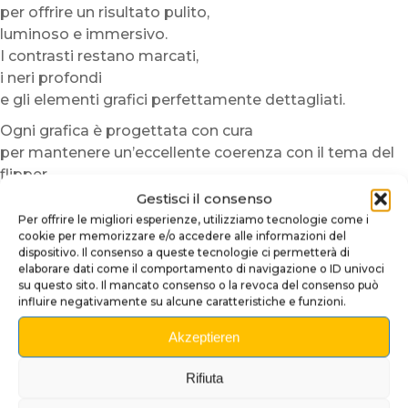
per offrire un risultato pulito,
luminoso e immersivo.
I contrasti restano marcati,
i neri profondi
e gli elementi grafici perfettamente dettagliati.
Ogni grafica è progettata con cura
per mantenere un’eccellente coerenza con il tema del
flipper.
Il risultato dona una finitura più professionale
Gestisci il consenso
e migliora immediatamente l’aspetto generale
Per offrire le migliori esperienze, utilizziamo tecnologie come i
cookie per memorizzare e/o accedere alle informazioni del
dell’apron.
dispositivo. Il consenso a queste tecnologie ci permetterà di
elaborare dati come il comportamento di navigazione o ID univoci
La carta fotografica utilizzata offre inoltre
su questo sito. Il mancato consenso o la revoca del consenso può
una buona rigidità
influire negativamente su alcune caratteristiche e funzioni.
e una piacevole manipolazione quotidiana.
Le carte restano facili da rimuovere,
Akzeptieren
sostituire o pulire quando necessario.
Rifiuta
Installazione semplice e veloce