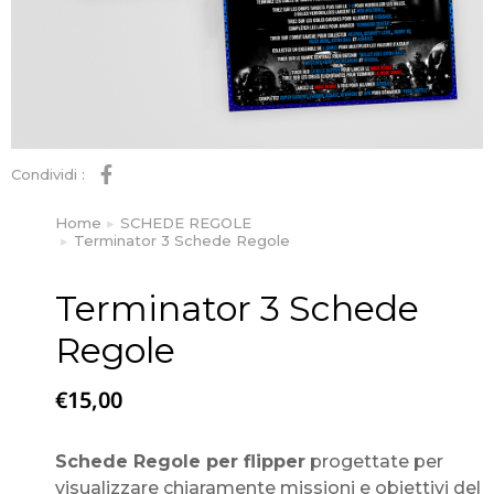
Condividi :
Home
SCHEDE REGOLE
Tu sei qui:
Terminator 3 Schede Regole
Terminator 3 Schede
Regole
€
15,00
Schede Regole per flipper
progettate per
visualizzare chiaramente missioni e obiettivi del