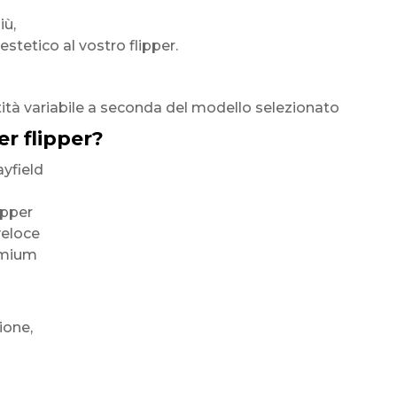
iù,
tetico al vostro flipper.
ntità variabile a seconda del modello selezionato
er flipper?
yfield
ipper
veloce
remium
ione,