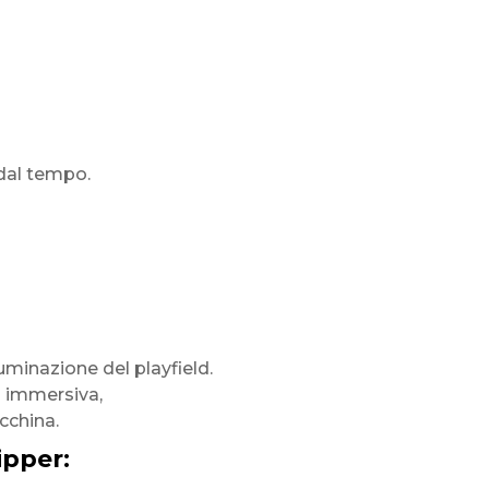
 dal tempo.
luminazione del playfield.
ù immersiva,
cchina.
ipper: