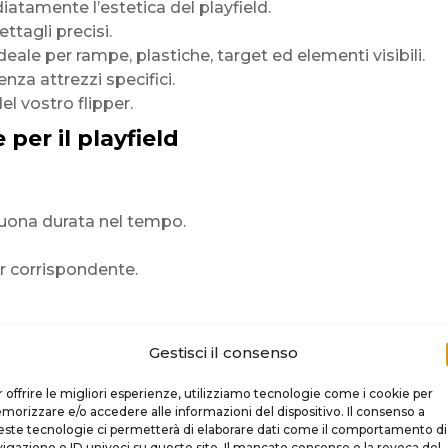
atamente l’estetica del playfield.
ettagli precisi.
deale per rampe, plastiche, target ed elementi visibili.
za attrezzi specifici.
el vostro flipper.
per il playfield
buona durata nel tempo.
er corrispondente.
Gestisci il consenso
iù rapida,
 offrire le migliori esperienze, utilizziamo tecnologie come i cookie per
orizzare e/o accedere alle informazioni del dispositivo. Il consenso a
ste tecnologie ci permetterà di elaborare dati come il comportamento di
igazione o ID univoci su questo sito. Il mancato consenso o la revoca del