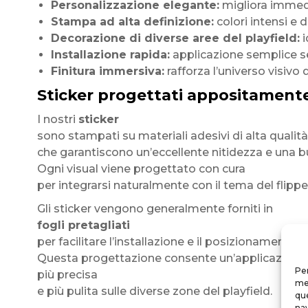
Personalizzazione elegante:
migliora immedi
Stampa ad alta definizione:
colori intensi e d
Decorazione di diverse aree del playfield:
i
Installazione rapida:
applicazione semplice sen
Finitura immersiva:
rafforza l’universo visivo d
Sticker progettati appositamente 
I nostri
sticker
sono stampati su materiali adesivi di alta qualità
che garantiscono un’eccellente nitidezza e una 
Ogni visual viene progettato con cura
per integrarsi naturalmente con il tema del flipp
Gli sticker vengono generalmente forniti in
fogli pretagliati
per facilitare l’installazione e il posizionamento.
Questa progettazione consente un’applicazione p
Per
più precisa
mem
e più pulita sulle diverse zone del playfield.
que
nav