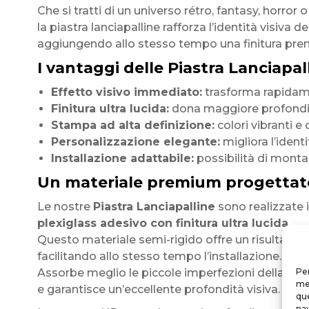
Che si tratti di un universo rétro, fantasy, horror o
la piastra lanciapalline rafforza l’identità visiva de
aggiungendo allo stesso tempo una finitura pre
I vantaggi delle Piastra Lanciapall
Effetto visivo immediato:
trasforma rapidamen
Finitura ultra lucida:
dona maggiore profondità
Stampa ad alta definizione:
colori vibranti e 
Personalizzazione elegante:
migliora l’identi
Installazione adattabile:
possibilità di monta
Un materiale premium progettat
Le nostre
Piastra Lanciapalline
sono realizzate 
plexiglass adesivo con finitura ultra lucida
.
Questo materiale semi-rigido offre un risultato
facilitando allo stesso tempo l’installazione.
Assorbe meglio le piccole imperfezioni della supe
Per
mem
e garantisce un’eccellente profondità visiva.
que
nav