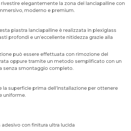
rivestire elegantemente la zona del lanciapalline con
più immersivo, moderno e premium.
sta piastra lanciapalline è realizzata in plexiglass
asti profondi e un’eccellente nitidezza grazie alla
azione può essere effettuata con rimozione del
egrata oppure tramite un metodo semplificato con un
asta senza smontaggio completo.
la superficie prima dell’installazione per ottenere
e uniforme.
s adesivo con finitura ultra lucida