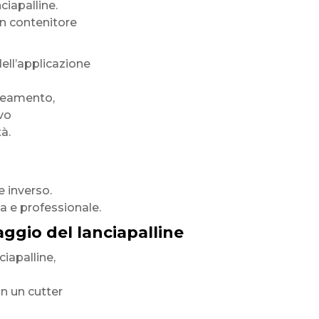
ciapalline.
un contenitore
ell’applicazione
ineamento,
vo
à.
e inverso.
ta e professionale.
gio del lanciapalline
ciapalline,
on un cutter