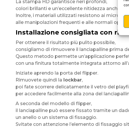
La stampa HD garantisce neri profondi,
con
colori brillanti e un’eccellente nitidezza anche da 
Inoltre, i materiali utilizzati resistono ai micrograff
alle manipolazioni frequenti e alle normali operazi
Installazione consigliata con rimo
Per ottenere il risultato più pulito possibile,
consigliamo di rimuovere il lanciapalline prima del
Questo metodo permette un’applicazione perf
con una finitura totalmente integrata attorno all’a
Iniziate aprendo la porta del flipper.
Rimuovete quindi la
lockbar
,
poi fate scorrere delicatamente il vetro del playf
per accedere facilmente alla zona del lanciapallin
A seconda del modello di flipper,
il lanciapalline può essere fissato tramite un dad
un anello o un sistema di fissaggio.
Svitate con attenzione l’elemento di fissaggio sit