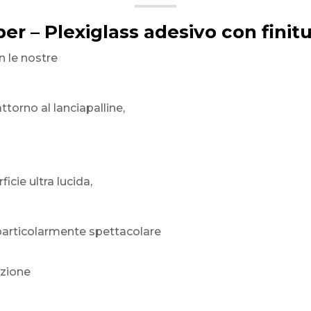
per – Plexiglass adesivo con finitu
n le nostre
torno al lanciapalline,
icie ultra lucida,
 particolarmente spettacolare
nzione