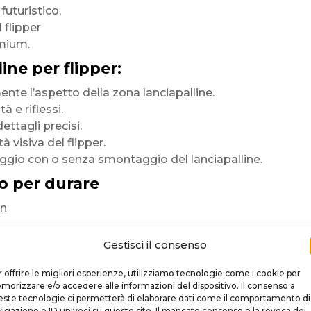
 futuristico,
l flipper
mium.
ine per flipper:
te l’aspetto della zona lanciapalline.
 e riflessi.
dettagli precisi.
tà visiva del flipper.
ggio con o senza smontaggio del lanciapalline.
o per durare
in
 premium
Gestisci il consenso
rficie
 offrire le migliori esperienze, utilizziamo tecnologie come i cookie per
orizzare e/o accedere alle informazioni del dispositivo. Il consenso a
ste tecnologie ci permetterà di elaborare dati come il comportamento di
igazione o ID univoci su questo sito. Il mancato consenso o la revoca del