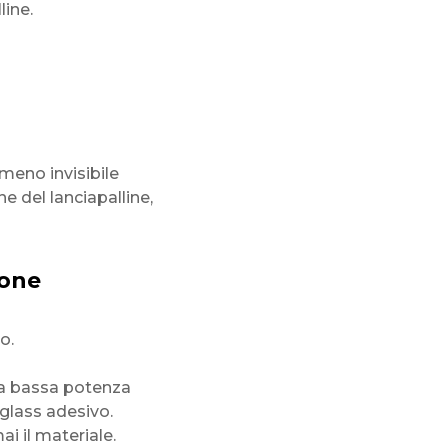
line.
eno invisibile
e del lanciapalline,
ione
o.
 a bassa potenza
iglass adesivo.
i il materiale.