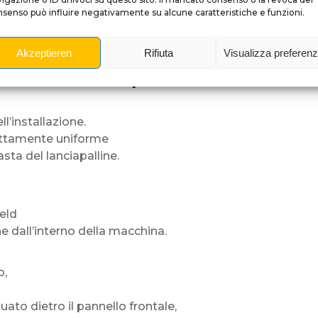
senso può influire negativamente su alcune caratteristiche e funzioni.
vicino.
i,
Akzeptieren
Rifiuta
Visualizza preferen
oni di pulizia.
zione del lanciapalline
l’installazione.
ettamente uniforme
sta del lanciapalline.
ield
e dall’interno della macchina.
o,
uato dietro il pannello frontale,