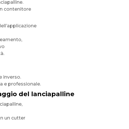
ciapalline.
un contenitore
ell’applicazione
ineamento,
vo
à.
e inverso.
ta e professionale.
gio del lanciapalline
ciapalline,
on un cutter