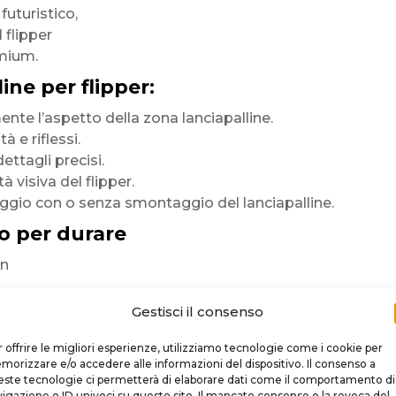
 futuristico,
l flipper
mium.
ine per flipper:
te l’aspetto della zona lanciapalline.
 e riflessi.
dettagli precisi.
tà visiva del flipper.
ggio con o senza smontaggio del lanciapalline.
o per durare
in
 premium
Gestisci il consenso
rficie
 offrire le migliori esperienze, utilizziamo tecnologie come i cookie per
orizzare e/o accedere alle informazioni del dispositivo. Il consenso a
ste tecnologie ci permetterà di elaborare dati come il comportamento di
igazione o ID univoci su questo sito. Il mancato consenso o la revoca del