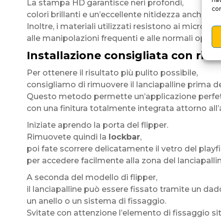
La stampa HD garantisce neri profondi,
con
colori brillanti e un’eccellente nitidezza anche da 
Inoltre, i materiali utilizzati resistono ai micrograff
alle manipolazioni frequenti e alle normali operazi
Installazione consigliata con rimo
Per ottenere il risultato più pulito possibile,
consigliamo di rimuovere il lanciapalline prima del
Questo metodo permette un’applicazione perf
con una finitura totalmente integrata attorno all’a
Iniziate aprendo la porta del flipper.
Rimuovete quindi la
lockbar
,
poi fate scorrere delicatamente il vetro del playf
per accedere facilmente alla zona del lanciapallin
A seconda del modello di flipper,
il lanciapalline può essere fissato tramite un dad
un anello o un sistema di fissaggio.
Svitate con attenzione l’elemento di fissaggio sit