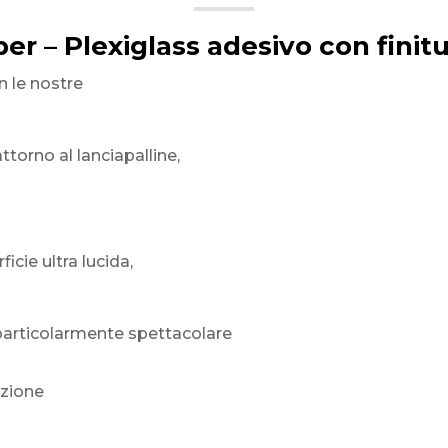
per – Plexiglass adesivo con finitu
n le nostre
torno al lanciapalline,
icie ultra lucida,
 particolarmente spettacolare
nzione