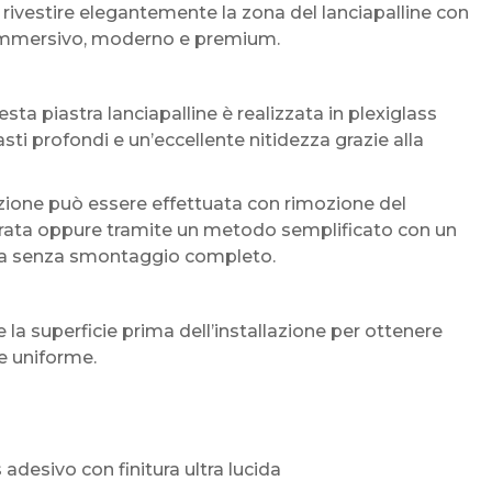
rivestire elegantemente la zona del lanciapalline con
più immersivo, moderno e premium.
sta piastra lanciapalline è realizzata in plexiglass
asti profondi e un’eccellente nitidezza grazie alla
azione può essere effettuata con rimozione del
egrata oppure tramite un metodo semplificato con un
asta senza smontaggio completo.
la superficie prima dell’installazione per ottenere
e uniforme.
s adesivo con finitura ultra lucida