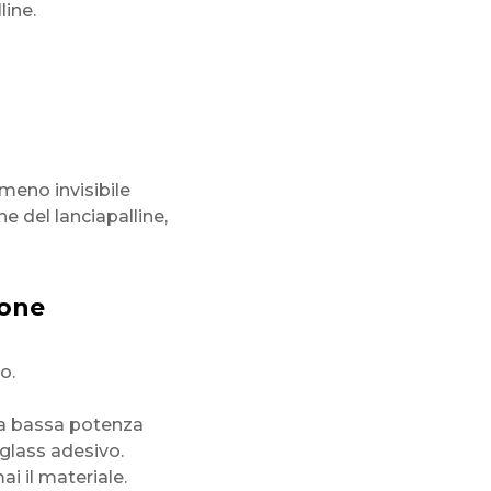
line.
eno invisibile
e del lanciapalline,
ione
o.
 a bassa potenza
iglass adesivo.
i il materiale.