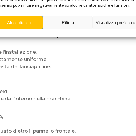
senso può influire negativamente su alcune caratteristiche e funzioni.
vicino.
i,
Akzeptieren
Rifiuta
Visualizza preferen
oni di pulizia.
zione del lanciapalline
l’installazione.
ettamente uniforme
sta del lanciapalline.
ield
e dall’interno della macchina.
o,
uato dietro il pannello frontale,