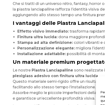
Che si tratti di un universo rétro, fantasy, horror o
la piastra lanciapalline rafforza l’identità visiva de
aggiungendo allo stesso tempo una finitura pre
I vantaggi delle Piastra Lanciapall
Effetto visivo immediato:
trasforma rapidamen
Finitura ultra lucida:
dona maggiore profondità
Stampa ad alta definizione:
colori vibranti e 
Personalizzazione elegante:
migliora l’identi
Installazione adattabile:
possibilità di monta
Un materiale premium progettat
Le nostre
Piastra Lanciapalline
sono realizzate 
plexiglass adesivo con finitura ultra lucida
.
Questo materiale semi-rigido offre un risultato
facilitando allo stesso tempo l’installazione.
Assorbe meglio le piccole imperfezioni della supe
Per
mem
e garantisce un’eccellente profondità visiva.
que
nav