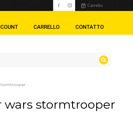
oper
Carrello
CCOUNT
CARRELLO
CONTATTO
 stormtrooper
ar wars stormtrooper