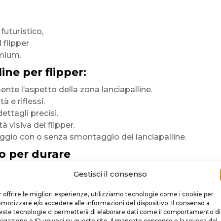
 futuristico,
l flipper
mium.
ine per flipper:
te l’aspetto della zona lanciapalline.
 e riflessi.
dettagli precisi.
tà visiva del flipper.
ggio con o senza smontaggio del lanciapalline.
o per durare
in
Gestisci il consenso
 premium
 offrire le migliori esperienze, utilizziamo tecnologie come i cookie per
orizzare e/o accedere alle informazioni del dispositivo. Il consenso a
ste tecnologie ci permetterà di elaborare dati come il comportamento di
rficie
igazione o ID univoci su questo sito. Il mancato consenso o la revoca del