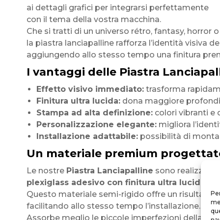
ai dettagli grafici per integrarsi perfettamente
con il tema della vostra macchina.
Che si tratti di un universo rétro, fantasy, horror o
la piastra lanciapalline rafforza l’identità visiva de
aggiungendo allo stesso tempo una finitura pre
I vantaggi delle Piastra Lanciapall
Effetto visivo immediato:
trasforma rapidamen
Finitura ultra lucida:
dona maggiore profondità
Stampa ad alta definizione:
colori vibranti e 
Personalizzazione elegante:
migliora l’identi
Installazione adattabile:
possibilità di monta
Un materiale premium progettat
Le nostre
Piastra Lanciapalline
sono realizzate 
plexiglass adesivo con finitura ultra lucida
.
Questo materiale semi-rigido offre un risultato
Per
mem
facilitando allo stesso tempo l’installazione.
que
Assorbe meglio le piccole imperfezioni della supe
nav