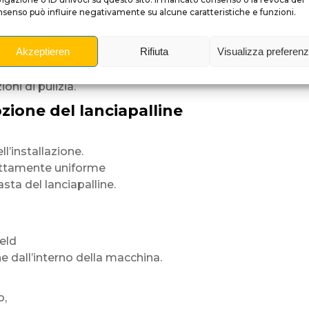
senso può influire negativamente su alcune caratteristiche e funzioni.
Akzeptieren
Rifiuta
Visualizza preferen
vicino.
i,
oni di pulizia.
zione del lanciapalline
l’installazione.
ettamente uniforme
sta del lanciapalline.
ield
e dall’interno della macchina.
o,