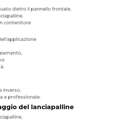
uato dietro il pannello frontale,
ciapalline.
un contenitore
ell’applicazione
ineamento,
vo
à.
e inverso.
ta e professionale.
gio del lanciapalline
ciapalline,