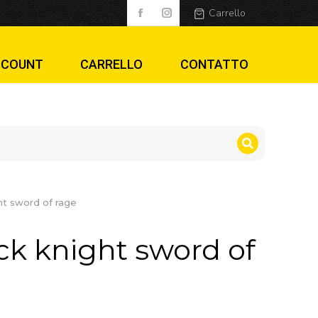
 of rage
Carrello
CCOUNT
CARRELLO
CONTATTO
ght sword of rage
ack knight sword of