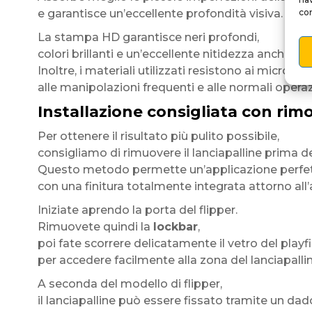
e garantisce un’eccellente profondità visiva.
con
La stampa HD garantisce neri profondi,
colori brillanti e un’eccellente nitidezza anche da 
Inoltre, i materiali utilizzati resistono ai micrograff
alle manipolazioni frequenti e alle normali operazi
Installazione consigliata con rimo
Per ottenere il risultato più pulito possibile,
consigliamo di rimuovere il lanciapalline prima del
Questo metodo permette un’applicazione perf
con una finitura totalmente integrata attorno all’a
Iniziate aprendo la porta del flipper.
Rimuovete quindi la
lockbar
,
poi fate scorrere delicatamente il vetro del playf
per accedere facilmente alla zona del lanciapallin
A seconda del modello di flipper,
il lanciapalline può essere fissato tramite un dad