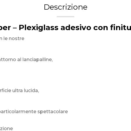
Descrizione
per – Plexiglass adesivo con finitu
n le nostre
torno al lanciapalline,
icie ultra lucida,
 particolarmente spettacolare
nzione