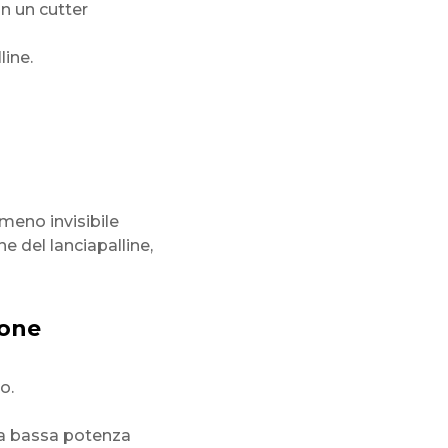
on un cutter
line.
eno invisibile
e del lanciapalline,
ione
o.
 a bassa potenza