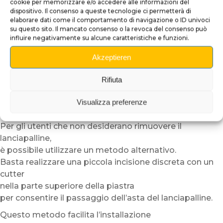
applicando la piastra dal centro verso le estremità.
cookie per memorizzare e/o accedere alle informazioni del
dispositivo. Il consenso a queste tecnologie ci permetterà di
Una volta installata correttamente la piastra,
elaborare dati come il comportamento di navigazione o ID univoci
su questo sito. Il mancato consenso o la revoca del consenso può
reinserite semplicemente l’asta del lanciapalline,
influire negativamente su alcune caratteristiche e funzioni.
quindi rimontate gli elementi smontati nell’ordine
inverso.
Akzeptieren
Il risultato offre una finitura particolarmente pulita e
professionale.
Rifiuta
Metodo alternativo senza
Visualizza preferenze
smontaggio del lanciapalline
Per gli utenti che non desiderano rimuovere il
lanciapalline,
è possibile utilizzare un metodo alternativo.
Basta realizzare una piccola incisione discreta con un
cutter
nella parte superiore della piastra
per consentire il passaggio dell’asta del lanciapalline.
Questo metodo facilita l’installazione