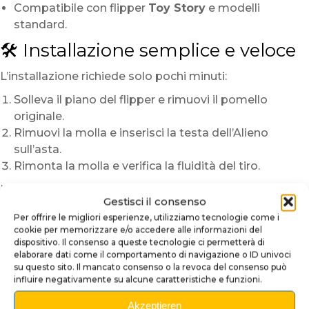
Compatibile con flipper
Toy Story
e modelli
standard.
🛠️ Installazione semplice e veloce
L’installazione richiede solo pochi minuti:
Solleva il piano del flipper e rimuovi il pomello
originale.
Rimuovi la molla e inserisci la testa dell’Alieno
sull’asta.
Rimonta la molla e verifica la fluidità del tiro.
Il tuo flipper acquisterà subito un aspetto vivace e
Gestisci il consenso
divertente, nel perfetto stile Pixar.
Per offrire le migliori esperienze, utilizziamo tecnologie come i
🌟 Un pezzo unico per veri fan
cookie per memorizzare e/o accedere alle informazioni del
dispositivo. Il consenso a queste tecnologie ci permetterà di
elaborare dati come il comportamento di navigazione o ID univoci
Ogni Alieno è dipinto a mano, con piccole variazioni di
su questo sito. Il mancato consenso o la revoca del consenso può
colore che rendono ogni esemplare unico.
influire negativamente su alcune caratteristiche e funzioni.
Porta la magia Pixar sul tuo flipper Toy Story con
Akzeptieren