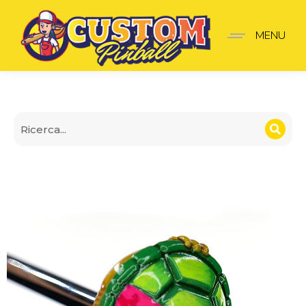
Lancia-Palline Teenage m
MENU