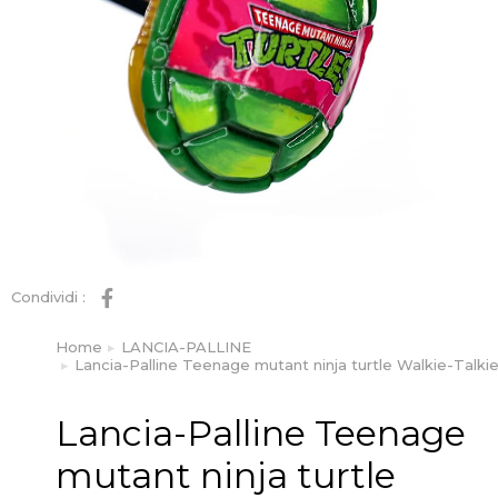
Condividi :
Home
LANCIA-PALLINE
Tu sei qui:
Lancia-Palline Teenage mutant ninja turtle Walkie-Talki
Lancia-Palline Teenage
mutant ninja turtle