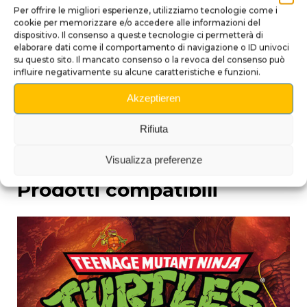
Per offrire le migliori esperienze, utilizziamo tecnologie come i
Ogni pezzo è dipinto a mano, quindi leggere variazioni
cookie per memorizzare e/o accedere alle informazioni del
di colore e texture rendono ogni esemplare unico.
dispositivo. Il consenso a queste tecnologie ci permetterà di
elaborare dati come il comportamento di navigazione o ID univoci
Porta l’energia delle Tartarughe Ninja nel tuo
su questo sito. Il mancato consenso o la revoca del consenso può
flipper con questo Lancia-Palline 3D Walkie-Talkie
influire negativamente su alcune caratteristiche e funzioni.
e vivi ogni partita come un’avventura a New York!
Akzeptieren
Rifiuta
Visualizza preferenze
Prodotti compatibili