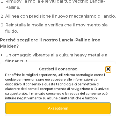
Rimuovi la molla e le viti dal tuo vecchio Lancia-
Palline.
Allinea con precisione il nuovo meccanismo di lancio.
Reinstalla la molla e verifica che il movimento sia
fluido.
Perché scegliere il nostro Lancia-Palline Iron
Maiden?
Un omaggio vibrante alla cultura heavy metal e al
flipper cult.
Gestisci il consenso
Un design unico e deciso che rende omaggio a
Per offrire le migliori esperienze, utilizziamo tecnologie come i
Eddie, simbolo iconico degli
Iron Maiden
.
cookie per memorizzare e/o accedere alle informazioni del
dispositivo. Il consenso a queste tecnologie ci permetterà di
Realizzazione artigianale che garantisce l’unicità di
elaborare dati come il comportamento di navigazione o ID univoci
ogni pezzo.
su questo sito. Il mancato consenso o la revoca del consenso può
influire negativamente su alcune caratteristiche e funzioni.
Nota: Trattandosi di un prodotto artigianale, colori e
finiture possono variare leggermente, rendendo ogni
Akzeptieren
Lancia-Palline un pezzo davvero unico.