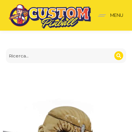
Lancia-Palline Iron Maid
MENU