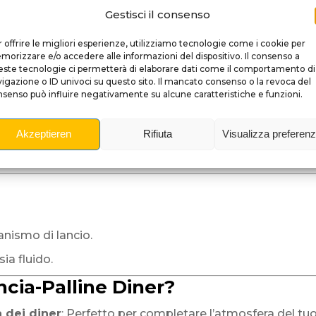
iamo delizioso all’epoca dei jukebox e dei milkshake.
Gestisci il consenso
 offrire le migliori esperienze, utilizziamo tecnologie come i cookie per
orizzare e/o accedere alle informazioni del dispositivo. Il consenso a
pito con precisione per riprodurre i dettagli realistici d
ste tecnologie ci permetterà di elaborare dati come il comportamento di
igazione o ID univoci su questo sito. Il mancato consenso o la revoca del
mano con colori vivaci e contrastanti – ogni esemplare è 
senso può influire negativamente su alcune caratteristiche e funzioni.
re a lungo, mantenendo brillantezza e precisione nei dett
nte al flipper
Diner
, con installazione semplice e veloce.
Akzeptieren
Rifiuta
Visualizza preferen
stoso e rétro della macchina, in perfetta armonia con il t
anismo di lancio.
ia fluido.
ncia-Palline Diner?
 dei diner
: Perfetto per completare l’atmosfera del tuo