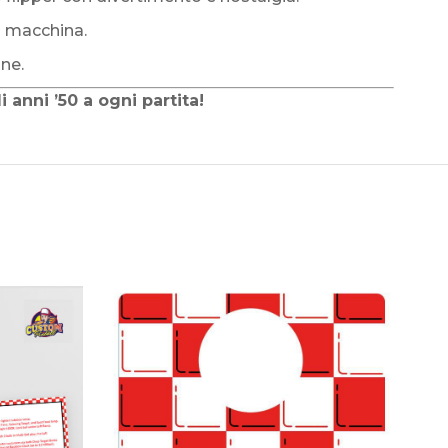
ua macchina.
ne.
 anni ’50 a ogni partita!