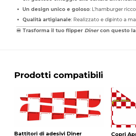
Un design unico e goloso
: L’hamburger ricco
Qualità artigianale
: Realizzato e dipinto a m
🍔
Trasforma il tuo flipper
Diner
con questo lan
Prodotti compatibili
Battitori di adesivi Diner
Copri Ap