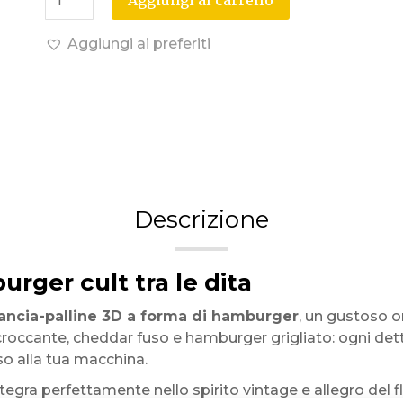
Aggiungi al carrello
Aggiungi ai preferiti
Descrizione
urger cult tra le dita
lancia-palline 3D a forma di hamburger
, un gustoso o
occante, cheddar fuso e hamburger grigliato: ogni detta
so alla tua macchina.
ntegra perfettamente nello spirito vintage e allegro del f