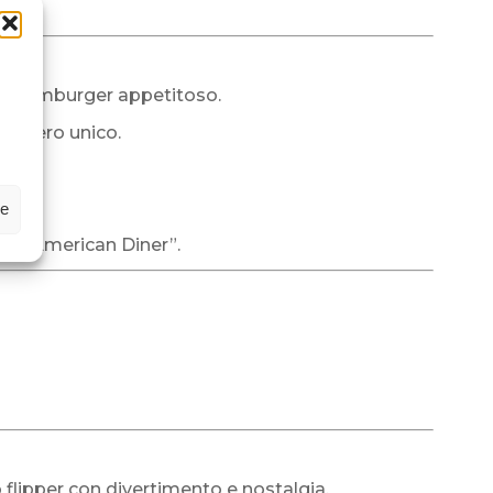
i un hamburger appetitoso.
davvero unico.
agli.
ze
ema “American Diner”.
 flipper con divertimento e nostalgia.