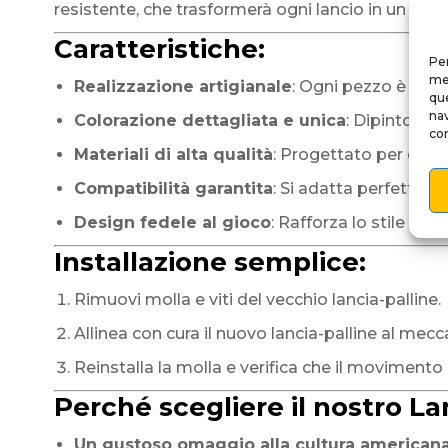
resistente, che trasformerà ogni lancio in un rich
Caratteristiche:
Per
mem
Realizzazione artigianale
: Ogni pezzo è scol
que
nav
Colorazione dettagliata e unica
: Dipinto a 
con
Materiali di alta qualità
: Progettato per dura
Compatibilità garantita
: Si adatta perfettame
Design fedele al gioco
: Rafforza lo stile fe
Installazione semplice:
Rimuovi molla e viti del vecchio lancia-palline.
Allinea con cura il nuovo lancia-palline al mecc
Reinstalla la molla e verifica che il movimento s
Perché scegliere il nostro La
Un gustoso omaggio alla cultura americana