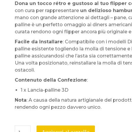
Dona un tocco rétro e gustoso al tuo flipper c
con cura per rappresentare
un delizioso hambu
mano con grande attenzione ai dettagli – pane, c
palline è un perfetto omaggio ai diners americani de
curata rendono ogni flipper ancora più originale e
Facile da Installare
: Compatibile con i modelli Di
palline esistente togliendo la molla di tensione e le
palline assicurandosi che l’asta sia correttamente 
Una volta posizionato, reinstallare la molla di ten
ostacoli.
Contenuto della Confezione
:
1 x Lancia-palline 3D
Nota
: A causa della natura artigianale del prodot
rendendo ogni pezzo davvero unico.