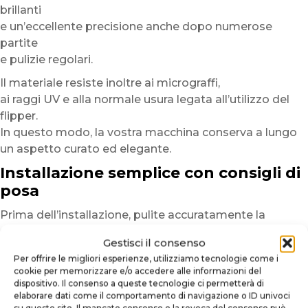
brillanti
e un’eccellente precisione anche dopo numerose
partite
e pulizie regolari.
Il materiale resiste inoltre ai micrograffi,
ai raggi UV e alla normale usura legata all’utilizzo del
flipper.
In questo modo, la vostra macchina conserva a lungo
un aspetto curato ed elegante.
Installazione semplice con consigli di
posa
Prima dell’installazione, pulite accuratamente la
superficie
Gestisci il consenso
per eliminare polvere, tracce di grasso o residui
Per offrire le migliori esperienze, utilizziamo tecnologie come i
che potrebbero compromettere l’adesione.
cookie per memorizzare e/o accedere alle informazioni del
Una superficie pulita garantisce un risultato più
dispositivo. Il consenso a queste tecnologie ci permetterà di
elaborare dati come il comportamento di navigazione o ID univoci
uniforme e duraturo.
su questo sito. Il mancato consenso o la revoca del consenso può