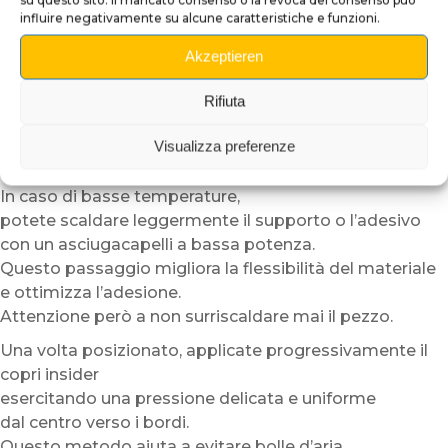
Posizionate quindi il copri insider a secco
influire negativamente su alcune caratteristiche e funzioni.
per verificare l’allineamento.
Akzeptieren
Grazie alla sua struttura semi-rigida,
il plexiglass adesivo risulta più facile da maneggiare
Rifiuta
rispetto a un semplice vinile adesivo.
Visualizza preferenze
Per facilitare ulteriormente l’installazione,
consigliamo di lavorare in un ambiente temperato.
In caso di basse temperature,
potete scaldare leggermente il supporto o l’adesivo
con un asciugacapelli a bassa potenza.
Questo passaggio migliora la flessibilità del materiale
e ottimizza l’adesione.
Attenzione però a non surriscaldare mai il pezzo.
Una volta posizionato, applicate progressivamente il
copri insider
esercitando una pressione delicata e uniforme
dal centro verso i bordi.
Questo metodo aiuta a evitare bolle d’aria