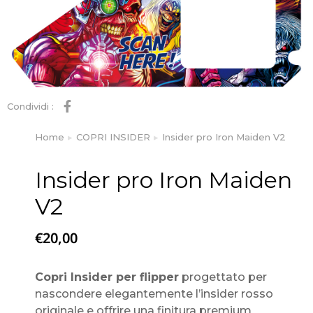
Condividi :
Home
COPRI INSIDER
Insider pro Iron Maiden V2
Tu sei qui:
Insider pro Iron Maiden
V2
€
20,00
Copri Insider per flipper
progettato per
nascondere elegantemente l’insider rosso
originale e offrire una finitura premium