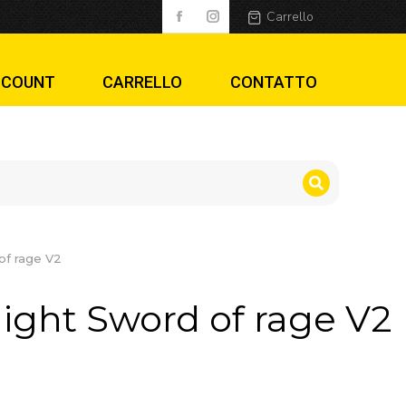
age V2
Carrello
CCOUNT
CARRELLO
CONTATTO
of rage V2
night Sword of rage V2