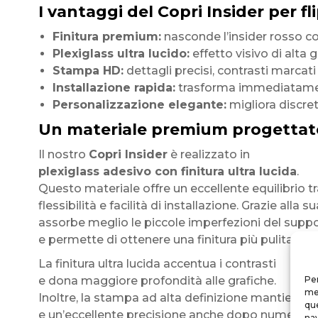
I vantaggi del Copri Insider per fl
Finitura premium:
nasconde l’insider rosso co
Plexiglass ultra lucido:
effetto visivo di alta
Stampa HD:
dettagli precisi, contrasti marcati
Installazione rapida:
trasforma immediatamen
Personalizzazione elegante:
migliora discret
Un materiale premium progettat
Il nostro
Copri Insider
è realizzato in
plexiglass adesivo con finitura ultra lucida
.
Questo materiale offre un eccellente equilibrio tra
flessibilità e facilità di installazione. Grazie alla 
assorbe meglio le piccole imperfezioni del supp
e permette di ottenere una finitura più pulita e u
La finitura ultra lucida accentua i contrasti
e dona maggiore profondità alle grafiche.
Per
mem
Inoltre, la stampa ad alta definizione mantiene col
que
e un’eccellente precisione anche dopo numerose
nav