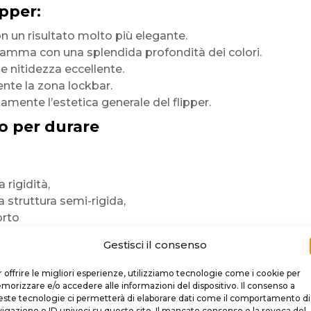
ipper:
n un risultato molto più elegante.
 gamma con una splendida profondità dei colori.
 e nitidezza eccellente.
te la zona lockbar.
amente l’estetica generale del flipper.
o per durare
 rigidità,
sua struttura semi-rigida,
orto
niforme.
Gestisci il consenso
 offrire le migliori esperienze, utilizziamo tecnologie come i cookie per
orizzare e/o accedere alle informazioni del dispositivo. Il consenso a
ori brillanti
ste tecnologie ci permetterà di elaborare dati come il comportamento di
 partite
igazione o ID univoci su questo sito. Il mancato consenso o la revoca del