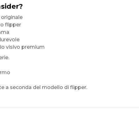
nsider?
originale
o flipper
amma
durevole
lio visivo premium
rie.
hermo
 a seconda del modello di flipper.