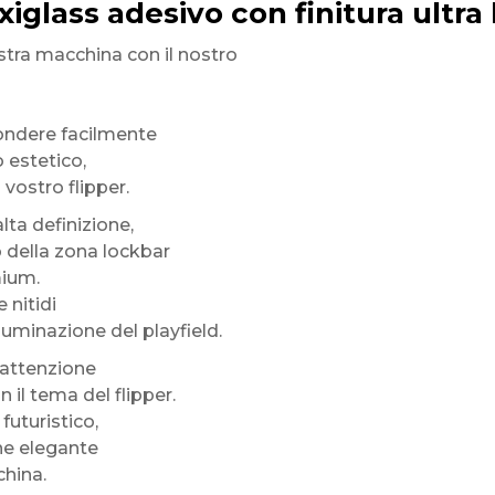
exiglass adesivo con finitura ultra
stra macchina con il nostro
ondere facilmente
 estetico,
vostro flipper.
alta definizione,
o della zona lockbar
mium.
 nitidi
lluminazione del playfield.
 attenzione
 il tema del flipper.
 futuristico,
ne elegante
china.