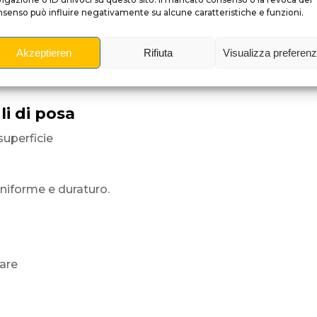
senso può influire negativamente su alcune caratteristiche e funzioni.
Akzeptieren
Rifiuta
Visualizza preferen
del flipper.
lungo
li di posa
superficie
uniforme e duraturo.
iare