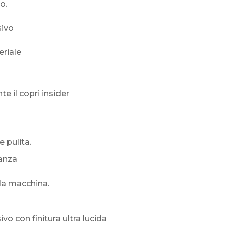
o.
sivo
eriale
 il copri insider
 pulita.
ganza
lla macchina.
vo con finitura ultra lucida