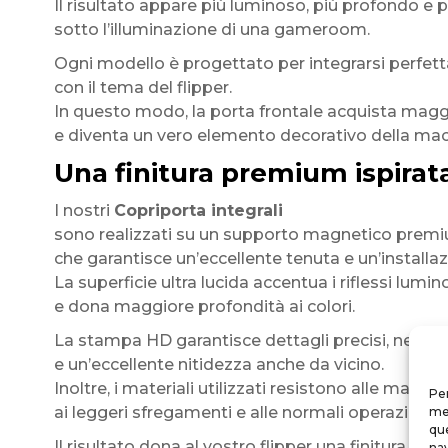
Il risultato appare più luminoso, più profondo e
sotto l’illuminazione di una gameroom.
Ogni modello è progettato per integrarsi perfe
con il tema del flipper.
In questo modo, la porta frontale acquista magg
e diventa un vero elemento decorativo della mac
Una finitura premium ispirat
I nostri
Copriporta integrali
sono realizzati su un supporto magnetico prem
che garantisce un’eccellente tenuta e un’installaz
La superficie ultra lucida accentua i riflessi lumin
e dona maggiore profondità ai colori.
La stampa HD garantisce dettagli precisi, neri p
e un’eccellente nitidezza anche da vicino.
Inoltre, i materiali utilizzati resistono alle manipo
Per
ai leggeri sfregamenti e alle normali operazioni di
mem
que
Il risultato dona al vostro flipper una finitura pi
nav