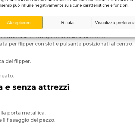
senso può influire negativamente su alcune caratteristiche e funzioni.
te della macchina.
un adattamento preciso
Akzeptieren
Rifiuta
Visualizza preferen
r porte con pulsante centrale e slot laterale.
 ai modelli senza apertura visibile al centro.
ta per flipper con slot e pulsante posizionati al centro.
 del flipper.
neato.
a e senza attrezzi
lla porta metallica.
l fissaggio del pezzo.