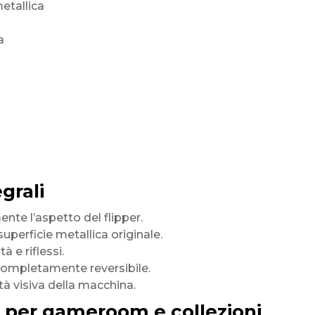
etallica
a
grali
te l’aspetto del flipper.
superficie metallica originale.
 e riflessi.
 completamente reversibile.
ità visiva della macchina.
e per gameroom e collezioni