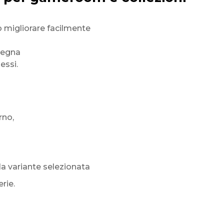
o migliorare facilmente
degna
essi.
rno,
a variante selezionata
rie.