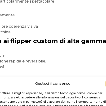
 particolarmente spettacolare
ttamente
iore coerenza visiva
china.
a ai flipper custom di alta gamm
ium
ione rapida e reversibile.
osi
rofondi
Gestisci il consenso
lazioni frequenti,
 offrire le migliori esperienze, utilizziamo tecnologie come i cookie per
 pulizia.
orizzare e/o accedere alle informazioni del dispositivo. Il consenso a
ste tecnologie ci permetterà di elaborare dati come il comportamento di
ù moderna
igazione o ID univoci su questo sito. Il mancato consenso o la revoca del