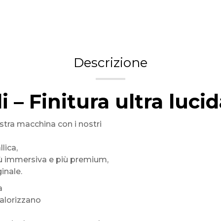
Descrizione
 – Finitura ultra lucid
tra macchina con i nostri
lica,
più immersiva e più premium,
inale.
a
valorizzano