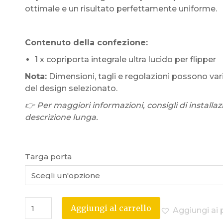
ottimale e un risultato perfettamente uniforme.
Contenuto della confezione:
1 x copriporta integrale ultra lucido per flipper
Nota:
Dimensioni, tagli e regolazioni possono var
del design selezionato.
👉 Per maggiori informazioni, consigli di installaz
descrizione lunga.
Targa porta
Aggiungi al carrello
Aggiungi ai p