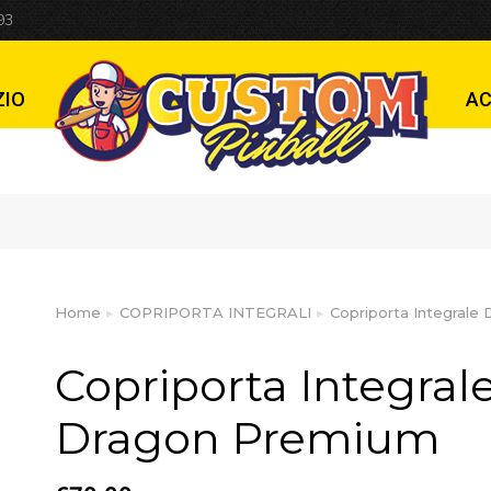
rale Dungeons an
93
ZIO
A
Home
COPRIPORTA INTEGRALI
Copriporta Integral
Tu sei qui:
Copriporta Integra
Dragon Premium