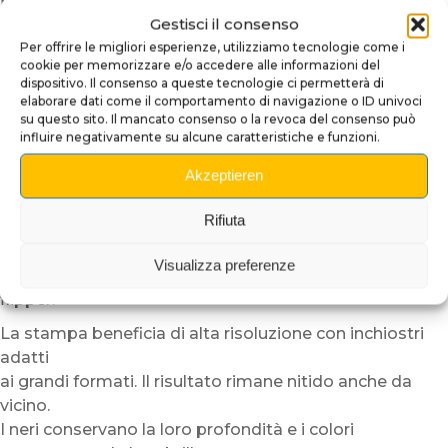
ignifugo
.
Gestisci il consenso
Questo materiale offre un’eccellente durata nel tempo
Per offrire le migliori esperienze, utilizziamo tecnologie come i
e una qualità di stampa
cookie per memorizzare e/o accedere alle informazioni del
particolarmente elevata. La superficie valorizza colori,
dispositivo. Il consenso a queste tecnologie ci permetterà di
sfumature ed effetti luminosi per ottenere un risultato
elaborare dati come il comportamento di navigazione o ID univoci
su questo sito. Il mancato consenso o la revoca del consenso può
visivo intenso e immersivo.
influire negativamente su alcune caratteristiche e funzioni.
Ogni banner possiede un
bordo perimetrale
Akzeptieren
rinforzato
oltre a
quattro occhielli metallici
.
Rifiuta
In questo modo è possibile appenderlo facilmente in
una gameroom,
Visualizza preferenze
officina, showroom o durante un evento dedicato al
flipper.
La stampa beneficia di alta risoluzione con inchiostri
adatti
ai grandi formati. Il risultato rimane nitido anche da
vicino.
I neri conservano la loro profondità e i colori