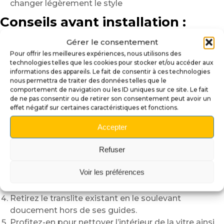
changer légèrement le style
Conseils avant installation :
Coupez l’alimentation du flipper avant toute
Gérer le consentement
intervention.
Pour offrir les meilleures expériences, nous utilisons des
technologies telles que les cookies pour stocker et/ou accéder aux
Ouvrez le fronton avec précaution.
informations des appareils. Le fait de consentir à ces technologies
Travaillez dans un environnement propre pour éviter
nous permettra de traiter des données telles que le
les poussières.
comportement de navigation ou les ID uniques sur ce site. Le fait
de ne pas consentir ou de retirer son consentement peut avoir un
Nettoyez la vitre intérieure avant la pose.
effet négatif sur certaines caractéristiques et fonctions.
Installation du translite :
Accepter
Éteignez le flipper et débranchez-le pour travailler en
Refuser
toute sécurité.
Ouvrez le fronton à l’aide de la clé prévue à cet effet.
Voir les préférences
Maintenez la vitre frontale, puis retirez-la
délicatement en la faisant coulisser vers le haut.
Retirez le translite existant en le soulevant
doucement hors de ses guides.
Profitez-en pour nettoyer l’intérieur de la vitre ainsi