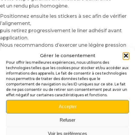
et un rendu plus homogène.
Positionnez ensuite les stickers à sec afin de vérifier
l’alignement,
puis retirez progressivement le liner adhésif avant
application.
Nous recommandons d’exercer une légère pression
du centre vers les extrémités afin d’éviter les bulles
Gérer le consentement
d’air.
Pour offrir les meilleures expériences, nous utilisons des
technologies telles que les cookies pour stocker et/ou accéder aux
En seulement quelques minutes,
informations des appareils. Le fait de consentir à ces technologies
votre flipper bénéficie d’une finition plus immersive,
nous permettra de traiter des données telles que le
plus moderne et plus personnalisée.
comportement de navigation ou les ID uniques sur ce site. Le fait
de ne pas consentir ou de retirer son consentement peut avoir un
Et oui,
effet négatif sur certaines caractéristiques et fonctions.
même quelques centimètres de plexiglass peuvent
parfois changer complètement l’ambiance du plateau.
Accepter
Des quantités variables selon les
Refuser
modèles de flippers
Voir les préférences
Le nombre de
Stickers Finger
inclus peut varier selon