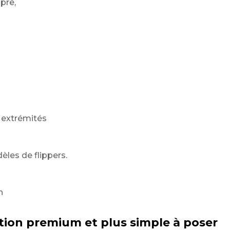
pre,
s extrémités
èles de flippers.
n
lution premium et plus simple à poser