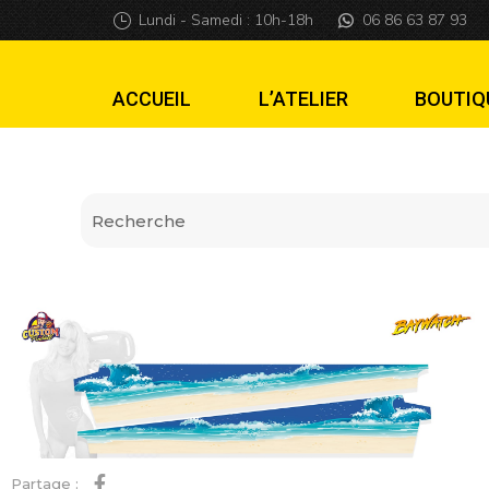
Side art Baywatc
Lundi - Samedi : 10h-18h
06 86 63 87 93
ACCUEIL
L’ATELIER
BOUTIQ
Partage :