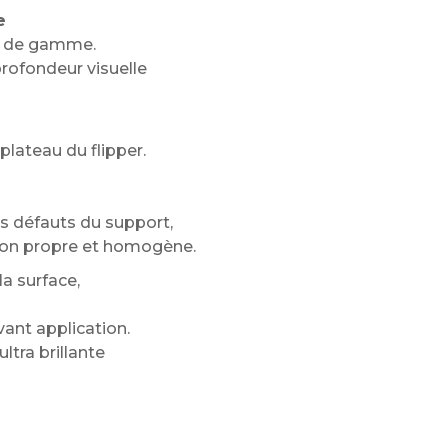
e
ut de gamme.
rofondeur visuelle
plateau du flipper.
s défauts du support,
tion propre et homogène.
a surface,
vant application.
ltra brillante