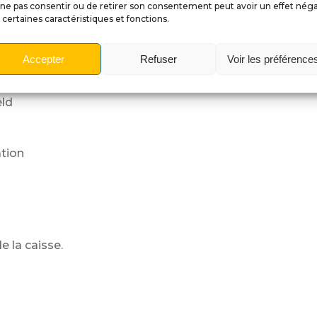
e de profondeur,
ne pas consentir ou de retirer son consentement peut avoir un effet néga
 certaines caractéristiques et fonctions.
 mais plus technique à installer
Accepter
Refuser
Voir les préférence
eld
tion
e la caisse.