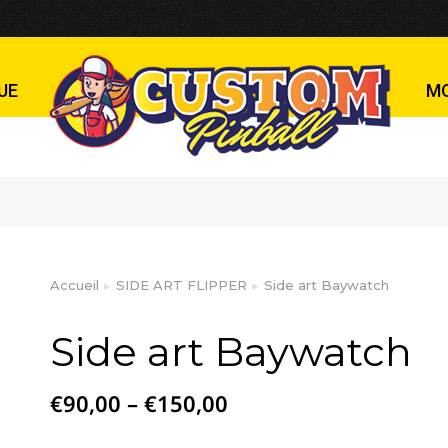
h
UE
M
Accueil
SIDE ART FLIPPER
Side art Baywatch
Vous êtes ici :
Side art Baywatch
€
90,00
–
€
150,00