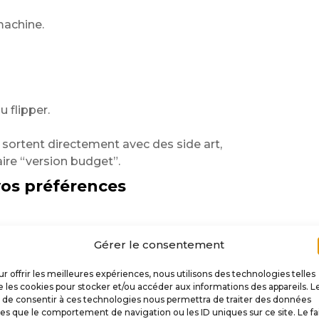
machine.
u flipper.
sortent directement avec des side art,
ire “version budget”.
vos préférences
Gérer le consentement
 les côtés du plateau.
r offrir les meilleures expériences, nous utilisons des technologies telles
 sur les machines custom professionnelles.
 les cookies pour stocker et/ou accéder aux informations des appareils. L
t de consentir à ces technologies nous permettra de traiter des données
 :
les que le comportement de navigation ou les ID uniques sur ce site. Le fa