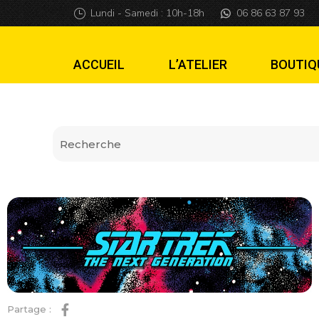
Plaque de porte S
Lundi - Samedi : 10h-18h
06 86 63 87 93
ACCUEIL
L’ATELIER
BOUTIQ
Partage :