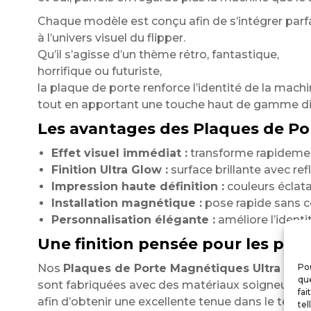
Chaque modèle est conçu afin de s’intégrer par
à l’univers visuel du flipper.
Qu’il s’agisse d’un thème rétro, fantastique,
horrifique ou futuriste,
la plaque de porte renforce l’identité de la mach
tout en apportant une touche haut de gamme d
Les avantages des Plaques de Po
Effet visuel immédiat :
transforme rapidement
Finition Ultra Glow :
surface brillante avec re
Impression haute définition :
couleurs éclata
Installation magnétique :
pose rapide sans col
Personnalisation élégante :
améliore l’identi
Une finition pensée pour les pass
Nos
Plaques de Porte Magnétiques Ultra Glo
Pou
que
sont fabriquées avec des matériaux soigneusem
fai
afin d’obtenir une excellente tenue dans le temp
tel