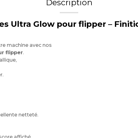
Description
Ultra Glow pour flipper – Finitio
re machine avec nos
r flipper
.
llique,
r.
ellente netteté.
score affiché.