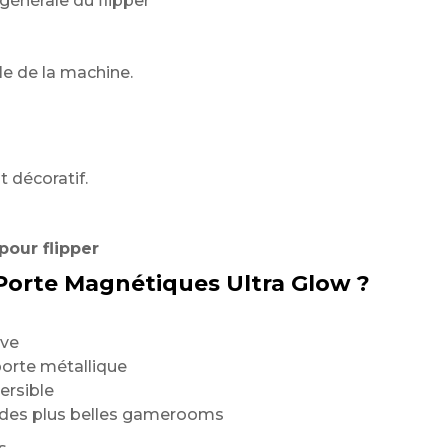
générale du flipper
e de la machine.
 décoratif.
our flipper
 Porte Magnétiques Ultra Glow ?
ive
porte métallique
ersible
e des plus belles gamerooms