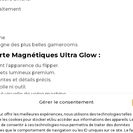
faitement
ine
igne des plus belles gamerooms.
rte Magnétiques Ultra Glow :
 l’apparence du flipper.
flets lumineux premium.
ntes et détails précis.
le ni outil.
té visuelle de votre machine.
Gérer le consentement
ionnés de flipper
w
r offrir les meilleures expériences, nous utilisons des technologies telles
 les cookies pour stocker et/ou accéder aux informations des appareils. L
ent sélectionnés
t de consentir à ces technologies nous permettra de traiter des données
s
les que le comportement de navigation ou les ID uniques sur ce site. Le fa