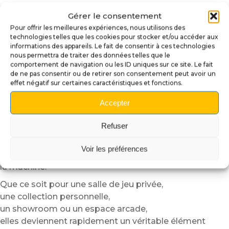
repositionnées ou remplacées facilement selon vos
Gérer le consentement
envies.
Pour offrir les meilleures expériences, nous utilisons des
Vous pouvez ainsi changer de style plus rapidement
technologies telles que les cookies pour stocker et/ou accéder aux
qu’un joueur ne promet “juste une dernière partie”.
informations des appareils. Le fait de consentir à ces technologies
nous permettra de traiter des données telles que le
Une personnalisation idéale pour
comportement de navigation ou les ID uniques sur ce site. Le fait
gameroom et collection
de ne pas consentir ou de retirer son consentement peut avoir un
effet négatif sur certaines caractéristiques et fonctions.
Les
Plaques de Porte Magnétiques Ultra Glow
Accepter
permettent d’améliorer rapidement l’esthétique
générale du flipper
Refuser
sans intervention complexe.
Elles apportent une finition plus professionnelle
Voir les préférences
et renforcent immédiatement l’immersion visuelle de
la machine.
Que ce soit pour une salle de jeu privée,
une collection personnelle,
un showroom ou un espace arcade,
elles deviennent rapidement un véritable élément