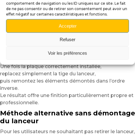
démontées dans un récipient
comportement de navigation ou les ID uniques sur ce site. Le fait
de ne pas consentir ou de retirer son consentement peut avoir un
afin d’éviter toute perte pendant l’installation.
effet négatif sur certaines caractéristiques et fonctions.
Nettoyez ensuite soigneusement la surface avant
Accepter
collage
afin d’éliminer poussières, traces grasses ou résidus.
Refuser
Positionnez la plaque à sec afin de vérifier l’alignement,
puis retirez progressivement le liner adhésif
Voir les préférences
en appliquant la plaque du centre vers les extrémités.
Une fois la plaque correctement installée,
replacez simplement la tige du lanceur,
puis remontez les éléments démontés dans l’ordre
inverse.
Le résultat offre une finition particulièrement propre et
professionnelle.
Méthode alternative sans démontage
du lanceur
Pour les utilisateurs ne souhaitant pas retirer le lanceur,