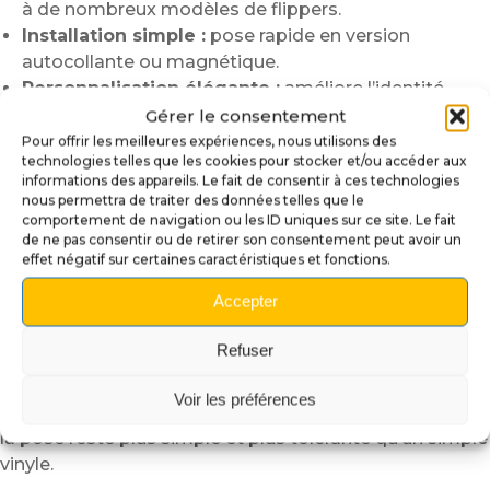
à de nombreux modèles de flippers.
Installation simple :
pose rapide en version
autocollante ou magnétique.
Personnalisation élégante :
améliore l’identité
visuelle de votre machine.
Gérer le consentement
Pour offrir les meilleures expériences, nous utilisons des
Installation simple et propre
technologies telles que les cookies pour stocker et/ou accéder aux
informations des appareils. Le fait de consentir à ces technologies
Avant l’installation, nous recommandons de nettoyer
nous permettra de traiter des données telles que le
soigneusement la surface
comportement de navigation ou les ID uniques sur ce site. Le fait
de ne pas consentir ou de retirer son consentement peut avoir un
afin d’éliminer poussières, traces grasses ou résidus.
effet négatif sur certaines caractéristiques et fonctions.
Cette étape permet d’obtenir une meilleure adhérence
et un rendu plus homogène.
Accepter
Pour les versions
plexiglass autocollant
,
Refuser
positionnez le panel à sec avant collage afin de vérifier
l’alignement.
Voir les préférences
Grâce à la structure semi-rigide du matériau,
la pose reste plus simple et plus tolérante qu’un simple
vinyle.