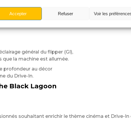
e impossible à reproduire avec une simple pièce moulée.
per
Accepter
Refuser
Voir les préférence
nt d’éclairer :
lairage général du flipper (GI),
que la machine est allumée.
de profondeur au décor
e du Drive-In.
the Black Lagoon
ionnés souhaitant enrichir le thème cinéma et Drive-In d