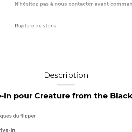
N’hésitez pas à nous contacter avant comma
Rupture de stock
Description
-In pour Creature from the Blac
ques du flipper
ive-In
.