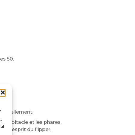
es 50.
e
ividuellement.
it
l’habitacle et les phares.
tif
à l’esprit du flipper.