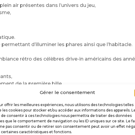
ein air présentes dans l’univers du jeu,
isme,
atique.
permettant d’illuminer les phares ainsi que l’habitacle.
’ambiance rétro des célèbres drive-in américains des anné
ants,
ment de la première bille.
Gérer le consentement
écialement pour votre flipper
n 3D,
r offrir les meilleures expériences, nous utilisons des technologies telles
 les cookies pour stocker et/ou accéder aux informations des appareils. L
e miniature soigneusement sélectionnée puis modifiée ind
t de consentir à ces technologies nous permettra de traiter des données
les que le comportement de navigation ou les ID uniques sur ce site. Le fa
tion permettant d’intégrer un éclairage fonctionnel dans 
ne pas consentir ou de retirer son consentement peut avoir un effet néga
isme particulièrement convaincant et une finition fidèle 
 certaines caractéristiques et fonctions.