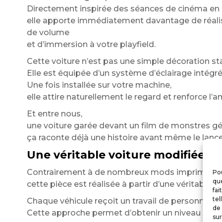
Directement inspirée des séances de cinéma en pl
elle apporte immédiatement davantage de réal
de volume
et d’immersion à votre playfield.
Cette voiture n’est pas une simple décoration st
Elle est équipée d’un système d’éclairage intégré 
Une fois installée sur votre machine,
elle attire naturellement le regard et renforce l
Et entre nous,
une voiture garée devant un film de monstres gé
ça raconte déjà une histoire avant même le lance
Une véritable voiture modifiée sp
Contrairement à de nombreux mods imprimés e
Pou
que
cette pièce est réalisée à partir d’une véritabl
fai
tel
Chaque véhicule reçoit un travail de personnalisa
de 
Cette approche permet d’obtenir un niveau de réal
sur