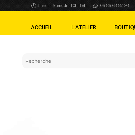
Mod Voiture lumi
Lundi - Samedi : 10h-18h
06 86 63 87 93
ACCUEIL
L’ATELIER
BOUTIQ