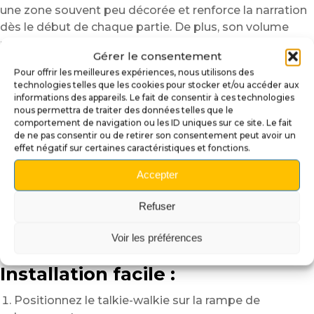
une zone souvent peu décorée et renforce la narration
dès le début de chaque partie. De plus, son volume
reste parfaitement maîtrisé, ce qui garantit une
Gérer le consentement
jouabilité fluide et sans gêne.
Pour offrir les meilleures expériences, nous utilisons des
Caractéristiques :
technologies telles que les cookies pour stocker et/ou accéder aux
informations des appareils. Le fait de consentir à ces technologies
nous permettra de traiter des données telles que le
Thème Stranger Things :
référence directe aux
comportement de navigation ou les ID uniques sur ce site. Le fait
talkies-walkies de la série.
de ne pas consentir ou de retirer son consentement peut avoir un
Décor 3D :
impression 3D lissée et peinte à la main.
effet négatif sur certaines caractéristiques et fonctions.
Éclairage intégré :
LED lumineuse branchée sur la
Accepter
GI.
Fixation solide :
vissage direct sur la rampe de
Refuser
lancement (shooter lane).
Intégration soignée :
n’impacte ni la bille ni la
Voir les préférences
visibilité.
Installation facile :
Positionnez le talkie-walkie sur la rampe de