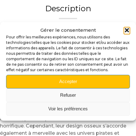
Description
Lot de 2 stickers 3D en
Gérer le consentement
Pour offrir les meilleures expériences, nous utilisons des
forme d’os –
technologies telles que les cookies pour stocker et/ou accéder aux
informations des appareils. Le fait de consentir à ces technologies
Personnalisation
nous permettra de traiter des données telles que le
comportement de navigation ou les ID uniques sur ce site. Le fait
horrifique ou pirate pour
de ne pas consentir ou de retirer son consentement peut avoir un
effet négatif sur certaines caractéristiques et fonctions.
vos batteurs de flipper
Accepter
Transformez vos batteurs en véritables éléments
Refuser
de décor
avec ce lot exclusif de deux stickers 3D en
forme d’os. Conçus pour s’intégrer facilement sur de
Voir les préférences
nombreux flippers, ils apportent une ambiance
macabre, parfaite pour les machines à thème
horrifique. Cependant, leur design osseux s’accorde
également à merveille avec les univers pirates et