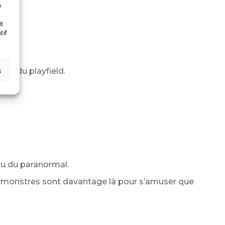
e
it
tif
s
té du playfield.
ou du paranormal.
es monstres sont davantage là pour s’amuser que