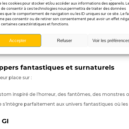
 les cookies pour stocker et/ou accéder aux informations des appareils. L
ayfield
t de consentir à ces technologies nous permettra de traiter des données
les que le comportement de navigation ou les ID uniques sur ce site. Le fa
ne pas consentir ou de retirer son consentement peut avoir un effet néga
 certaines caractéristiques et fonctions.
r du plateau
Accepter
Refuser
Voir les préférence
nt en valeur tout en conservant une excellente visibili
volume et d’animation à la zone centrale du flipper,
ppers fantastiques et surnaturels
ur place sur :
ustom inspiré de l’horreur, des fantômes, des monstres 
 s’intègre parfaitement aux univers fantastiques où l
 GI