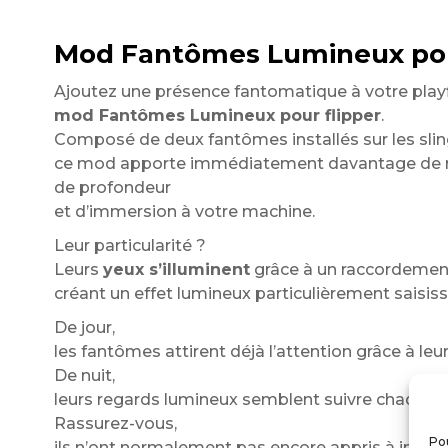
Mod Fantômes Lumineux pour
Ajoutez une présence fantomatique à votre playf
mod Fantômes Lumineux pour flipper
.
Composé de deux fantômes installés sur les slin
ce mod apporte immédiatement davantage de re
de profondeur
et d’immersion à votre machine.
Leur particularité ?
Leurs
yeux s’illuminent
grâce à un raccordement s
créant un effet lumineux particulièrement saisis
De jour,
les fantômes attirent déjà l’attention grâce à leur
De nuit,
leurs regards lumineux semblent suivre chaque m
Rassurez-vous,
Pou
ils n’ont normalement pas encore appris à influen