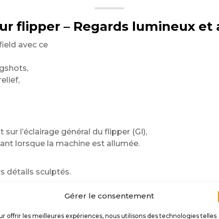
 flipper – Regards lumineux et 
ield avec ce
gshots,
lief,
ur l’éclairage général du flipper (GI),
sant lorsque la machine est allumée.
s détails sculptés.
ouvement de la bille sur le plateau.
Gérer le consentement
r offrir les meilleures expériences, nous utilisons des technologies telles
cer le score.