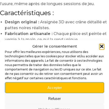
l’usure, même après de longues sessions de jeu.
Caractéristiques :
Design original :
Araignée 3D avec crâne détaillé et
pattes noires réalistes.
Fabrication artisanale :
Chaque pièce est peinte et
vernie à la main, ce qui la rend unique.
Effet visuel saisissant :
Accentue l’ambiance
Gérer le consentement
horrifique et gothique des flippers Elvira.
Pour offrir les meilleures expériences, nous utilisons des
technologies telles que les cookies pour stocker et/ou accéder aux
Matériaux résistants :
Conçu pour durer et
informations des appareils. Le fait de consentir à ces technologies
conserver son éclat.
nous permettra de traiter des données telles que le
Compatibilité :
Idéal pour
Elvira and the Party
comportement de navigation ou les ID uniques sur ce site. Le fait
de ne pas consentir ou de retirer son consentement peut avoir un
Monsters
,
Scared Stiff
et
Elvira’s House of Horrors
.
effet négatif sur certaines caractéristiques et fonctions.
Installation facile :
Accepter
Choisissez l’emplacement idéal sur le plateau ou la
rampe de votre flipper.
Refuser
Fixez l’araignée avec la visserie ou l’adhésif adapté