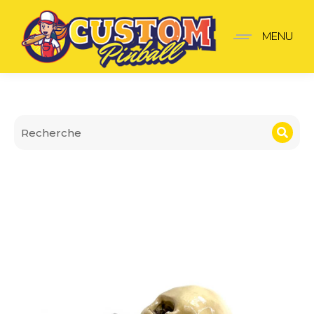
Mod Araignée Crâne
MENU