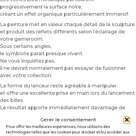
progressivement la surface noire,
créant un effet organique particulièrement immersif.
La peinture met en valeur chaque détail de la sculpture
et produit des reflets différents selon l’éclairage de
votre gameroom.
Sous certains angles,
le symbiote paraît presque vivant.
Ne vous inquiétez pas,
il ne devrait normalement pas essayer de fusionner
avec votre collection.
La forme du lanceur reste agréable à manipuler
et offre une excellente prise en main lors du lancement
des billes.
Le résultat apporte immédiatement davantage de
caractère à la façade de la machine,
Gérer le consentement
tout en restant parfaitement fonctionnel.
Pour offrir les meilleures expériences, nous utilisons des
Installation détaillée du lanceur
technologies telles que les cookies pour stocker et/ou accéder aux