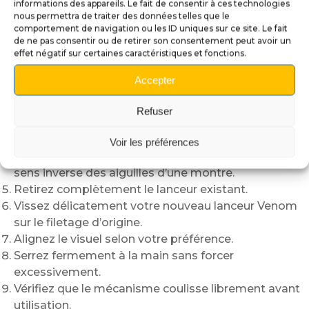
informations des appareils. Le fait de consentir à ces technologies
Le remplacement du lanceur d’origine s’effectue
nous permettra de traiter des données telles que le
comportement de navigation ou les ID uniques sur ce site. Le fait
rapidement
de ne pas consentir ou de retirer son consentement peut avoir un
et ne nécessite généralement que quelques minutes.
effet négatif sur certaines caractéristiques et fonctions.
Ouvrez la porte monnayeur du flipper.
Accepter
Repérez l’arrière de la tige du lanceur à l’intérieur de
la caisse.
Refuser
Maintenez la tige afin d’éviter qu’elle ne tourne
pendant le démontage.
Voir les préférences
Dévissez le lanceur d’origine en le tournant dans le
sens inverse des aiguilles d’une montre.
Retirez complètement le lanceur existant.
Vissez délicatement votre nouveau lanceur Venom
sur le filetage d’origine.
Alignez le visuel selon votre préférence.
Serrez fermement à la main sans forcer
excessivement.
Vérifiez que le mécanisme coulisse librement avant
utilisation.