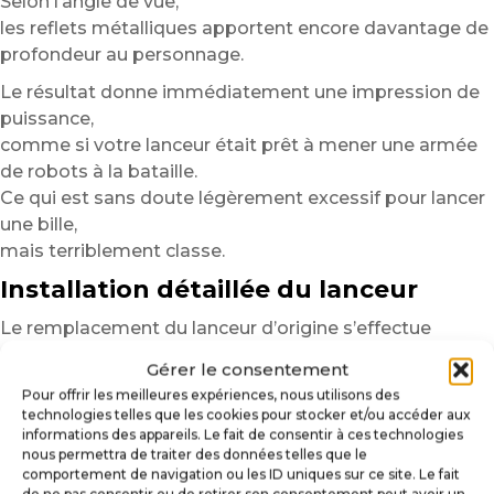
Selon l’angle de vue,
les reflets métalliques apportent encore davantage de
profondeur au personnage.
Le résultat donne immédiatement une impression de
puissance,
comme si votre lanceur était prêt à mener une armée
de robots à la bataille.
Ce qui est sans doute légèrement excessif pour lancer
une bille,
mais terriblement classe.
Installation détaillée du lanceur
Le remplacement du lanceur d’origine s’effectue
rapidement
Gérer le consentement
et ne nécessite généralement que quelques minutes.
Pour offrir les meilleures expériences, nous utilisons des
technologies telles que les cookies pour stocker et/ou accéder aux
Ouvrez la porte monnayeur du flipper.
informations des appareils. Le fait de consentir à ces technologies
Repérez l’arrière de la tige du lanceur à l’intérieur de
nous permettra de traiter des données telles que le
la caisse.
comportement de navigation ou les ID uniques sur ce site. Le fait