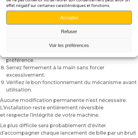
de ne pas consentir ou de retirer son consentement peut avoir un
Maintenez la tige afin d’éviter qu’elle ne tourne
effet négatif sur certaines caractéristiques et fonctions.
pendant le démontage.
Dévissez le lanceur d’origine en le tournant dans le
Accepter
sens inverse des aiguilles d’une montre.
Retirez complètement le lanceur existant.
Refuser
Vissez délicatement votre nouveau lanceur
Transformers sur le filetage d’origine.
Voir les préférences
Alignez correctement le visuel selon votre
préférence.
Serrez fermement à la main sans forcer
excessivement.
Vérifiez le bon fonctionnement du mécanisme avant
utilisation.
Aucune modification permanente n’est nécessaire.
L’installation reste entièrement réversible
et respecte l’intégrité de votre machine.
Le plus difficile sera probablement d’éviter
d’accompagner chaque lancement de bille par un bruit