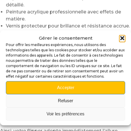
détaillé.
Peinture acrylique professionnelle avec effets de
matière.
Vernis protecteur pour brillance et résistance accrue.
Tige métallique intégrée pour une fixation solide et
Gérer le consentement
durable.
Pour offrir les meilleures expériences, nous utilisons des
Compatibilité : flipper Stranger Things et modèles
technologies telles que les cookies pour stocker et/ou accéder aux
standards.
informations des appareils. Le fait de consentir à ces technologies
nous permettra de traiter des données telles que le
🛠️ Installation rapide et intuitive
comportement de navigation ou les ID uniques sur ce site. Le fait
de ne pas consentir ou de retirer son consentement peut avoir un
Le montage s’effectue facilement, sans outils
effet négatif sur certaines caractéristiques et fonctions.
spécifiques :
Accepter
Soulevez le plateau et retirez l’ancien lanceur.
Détachez le ressort, insérez la tête du Démogorgon
Refuser
sur la tige.
Replacez le ressort et testez le mouvement pour
Voir les préférences
ajuster la course.
Ainsi, votre flipper adopte immédiatement l’allure