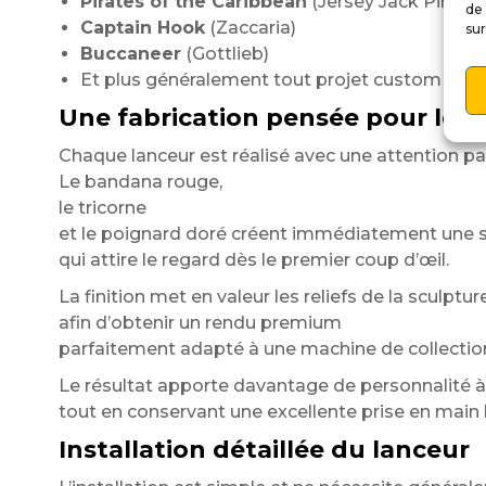
Pirates of the Caribbean
(Jersey Jack Pinball
de 
Captain Hook
(Zaccaria)
sur
Buccaneer
(Gottlieb)
Et plus généralement tout projet custom sur l
Une fabrication pensée pour les
Chaque lanceur est réalisé avec une attention par
Le bandana rouge,
le tricorne
et le poignard doré créent immédiatement une s
qui attire le regard dès le premier coup d’œil.
La finition met en valeur les reliefs de la sculptur
afin d’obtenir un rendu premium
parfaitement adapté à une machine de collecti
Le résultat apporte davantage de personnalité à 
tout en conservant une excellente prise en main 
Installation détaillée du lanceur