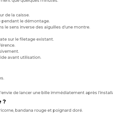
lement que quelques minutes.
ur de la caisse.
rne pendant le démontage.
ns le sens inverse des aiguilles d’une montre.
e sur le filetage existant.
férence.
sivement.
de avant utilisation.
s.
 l’envie de lancer une bille immédiatement après l’install
e ?
ricorne, bandana rouge et poignard doré.