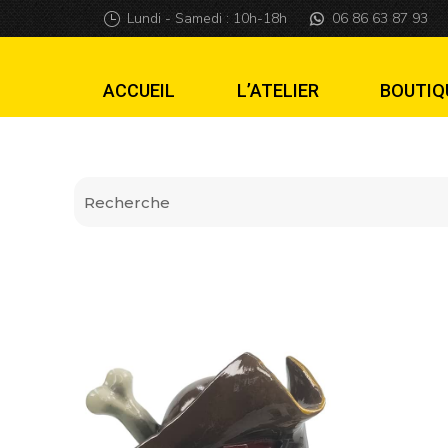
Lanceur Pirate Tê
Lundi - Samedi : 10h-18h
06 86 63 87 93
ACCUEIL
L’ATELIER
BOUTIQ