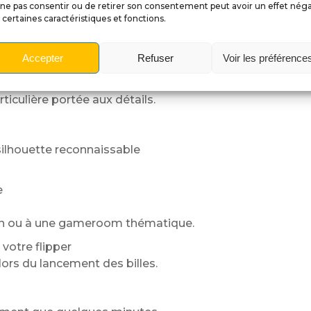
)
ne pas consentir ou de retirer son consentement peut avoir un effet néga
 certaines caractéristiques et fonctions.
e thème pirate ou corsaire.
Accepter
Refuser
Voir les préférence
 passionnés
ticulière portée aux détails.
ilhouette reconnaissable
e
on ou à une gameroom thématique.
votre flipper
lors du lancement des billes.