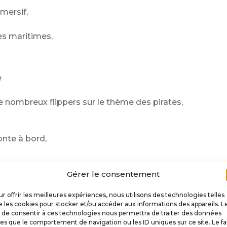
mersif,
es maritimes,
e
 nombreux flippers sur le thème des pirates,
nte à bord,
pers sur le thème des pirates
Gérer le consentement
x machines suivantes :
r offrir les meilleures expériences, nous utilisons des technologies telles
 les cookies pour stocker et/ou accéder aux informations des appareils. L
t de consentir à ces technologies nous permettra de traiter des données
les que le comportement de navigation ou les ID uniques sur ce site. Le fa