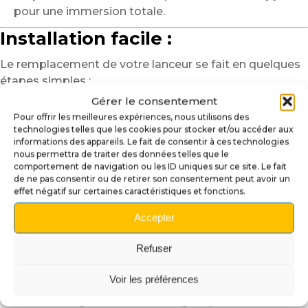
pour une immersion totale.
Installation facile :
Le remplacement de votre lanceur se fait en quelques
étapes simples :
Gérer le consentement
Retirez le ressort et les fixations de votre ancien
Pour offrir les meilleures expériences, nous utilisons des
modèle.
technologies telles que les cookies pour stocker et/ou accéder aux
Alignez soigneusement le nouveau lanceur avec le
informations des appareils. Le fait de consentir à ces technologies
mécanisme de lancement.
nous permettra de traiter des données telles que le
comportement de navigation ou les ID uniques sur ce site. Le fait
Replacez le ressort, puis vérifiez la fluidité du
de ne pas consentir ou de retirer son consentement peut avoir un
mouvement avant utilisation.
effet négatif sur certaines caractéristiques et fonctions.
En quelques minutes, votre flipper adopte un look
Accepter
furieux et prêt à en découdre.
Refuser
Pourquoi choisir ce lanceur
Metallica ?
Voir les préférences
Un hommage à l’univers du groupe :
Ce modèle