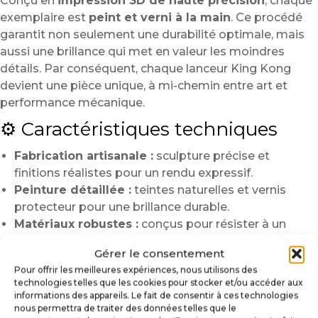
Conçu en
impression 3D de haute précision
, chaque
exemplaire est
peint et verni à la main
. Ce procédé
garantit non seulement une durabilité optimale, mais
aussi une brillance qui met en valeur les moindres
détails. Par conséquent, chaque lanceur King Kong
devient une pièce unique, à mi-chemin entre art et
performance mécanique.
⚙️ Caractéristiques techniques
Fabrication artisanale :
sculpture précise et
finitions réalistes pour un rendu expressif.
Peinture détaillée :
teintes naturelles et vernis
protecteur pour une brillance durable.
Matériaux robustes :
conçus pour résister à un
usage intensif sans perdre en éclat.
Gérer le consentement
Compatibilité :
flipper
King Kong
et modèles
Pour offrir les meilleures expériences, nous utilisons des
standards à tige Stern.
technologies telles que les cookies pour stocker et/ou accéder aux
Installation rapide :
remplacement direct du
informations des appareils. Le fait de consentir à ces technologies
lanceur d’origine en quelques minutes.
nous permettra de traiter des données telles que le