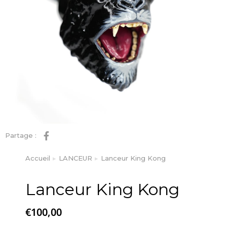
Partage :
Accueil
LANCEUR
Lanceur King Kong
Vous êtes ici :
Lanceur King Kong
€
100,00