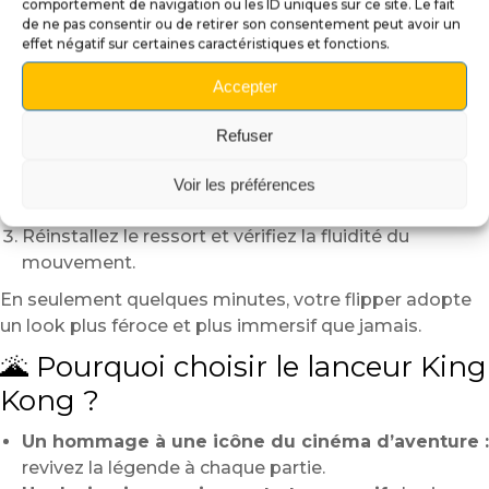
comportement de navigation ou les ID uniques sur ce site. Le fait
🛠️ Installation simple et rapide
de ne pas consentir ou de retirer son consentement peut avoir un
effet négatif sur certaines caractéristiques et fonctions.
L’installation du lanceur King Kong est accessible à
Accepter
tous :
Retirez le ressort et les fixations de votre ancien
Refuser
lanceur.
Alignez soigneusement le nouveau lanceur avec le
Voir les préférences
mécanisme de lancement.
Réinstallez le ressort et vérifiez la fluidité du
mouvement.
En seulement quelques minutes, votre flipper adopte
un look plus féroce et plus immersif que jamais.
🌋 Pourquoi choisir le lanceur King
Kong ?
Un hommage à une icône du cinéma d’aventure :
revivez la légende à chaque partie.